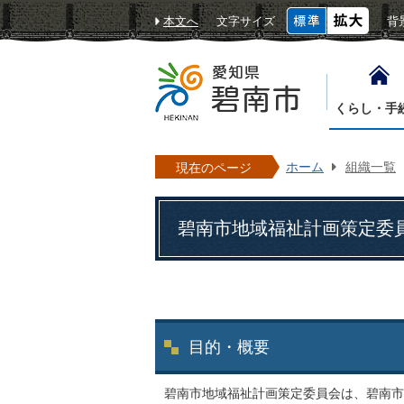
本文へ
文字サイズ
背
くらし・手
ホーム
組織一覧
現在のページ
碧南市地域福祉計画策定委
目的・概要
碧南市地域福祉計画策定委員会は、碧南市