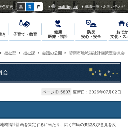
組織一覧・お問い合わせ
景色変更
multilingual
健康
防災
おで
続き
子育て・教育
医療・福祉
安心・安全
文化・ス
福祉部
福祉課
会議の公開
碧南市地域福祉計画策定委員会
員会
ページID
5807
更新日：2026年07月02日
地域福祉計画を策定するに当たり、広く市民の要望及び意見を反