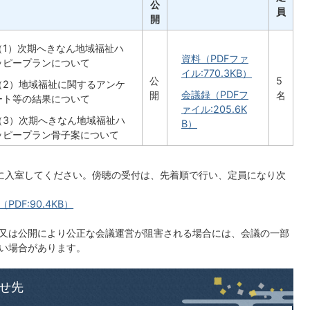
公
員
開
（1）次期へきなん地域福祉ハ
資料（PDFファ
ッピープランについて
イル:770.3KB）
公
5
（2）地域福祉に関するアンケ
会議録（PDFフ
開
名
ート等の結果について
ァイル:205.6K
（3）次期へきなん地域福祉ハ
B）
ッピープラン骨子案について
に入室してください。傍聴の受付は、先着順で行い、定員になり次
F:90.4KB）
又は公開により公正な会議運営が阻害される場合には、会議の一部
い場合があります。
せ先