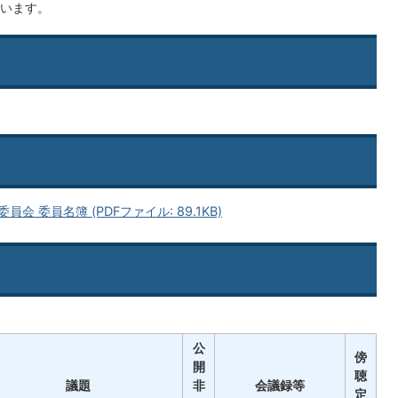
います。
 委員名簿 (PDFファイル: 89.1KB)
公
傍
開
聴
議題
非
会議録等
定