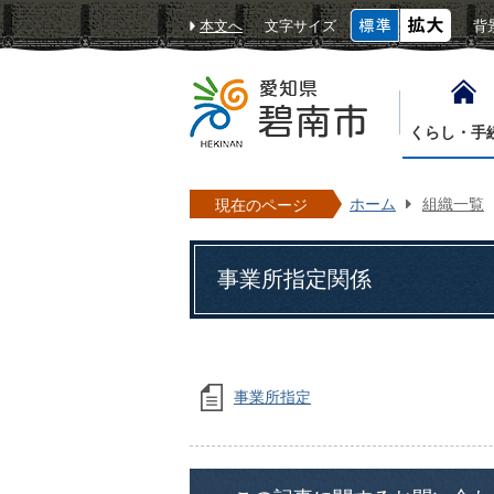
本文へ
文字サイズ
背
くらし・手
ホーム
組織一覧
現在のページ
事業所指定関係
事業所指定