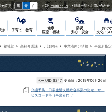
組織一覧・お問い合わせ
景色変更
multilingual
健康
防災
おで
続き
子育て・教育
医療・福祉
安心・安全
文化・ス
福祉部
高齢介護課
介護保険
事業者向け情報
事業所指定
ページID
8247
更新日：2019年06月26日
介護予防・日常生活支援総合事業の指定、サー
ビスコード等（事業者向け）