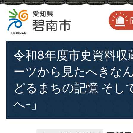
令和8年度市史資料収
ーツから見たへきなん
どるまちの記憶 そし
へ-」