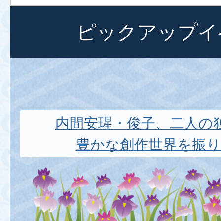
2026年04月02日
ピックアップイ
緊急行財政対策について
2026年03月30日
財政非常事態宣言の発出に
内間安瑆・俊子、二人の
豊かな創作世界を振