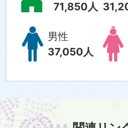
71,850
人
31,2
男性
37,050
人
関連リン