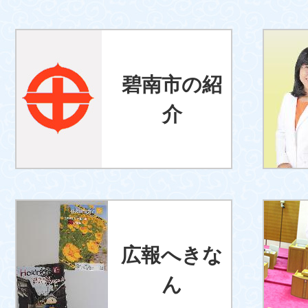
碧南市の紹
介
広報へきな
ん