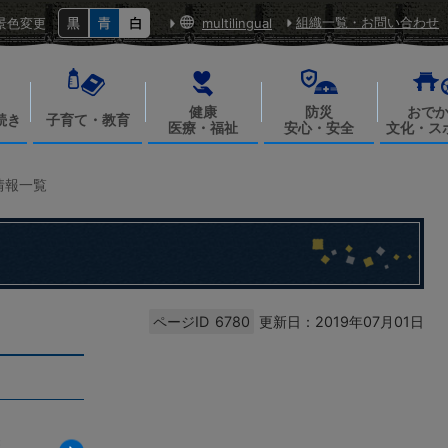
組織一覧・お問い合わせ
景色変更
multilingual
健康
防災
おで
続き
子育て・教育
医療・福祉
安心・安全
文化・ス
情報一覧
ページID
6780
更新日：2019年07月01日
令和8年度 削り華壁飾り作り
体験講座