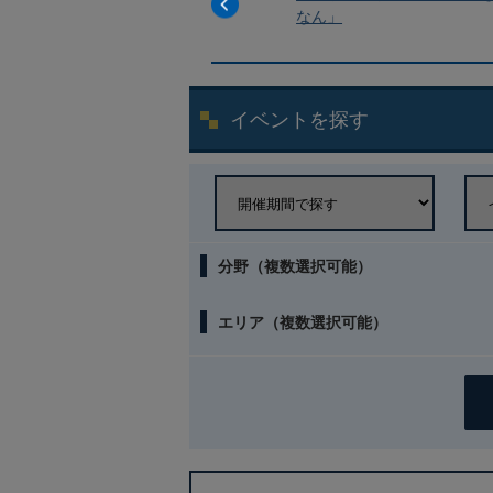
まちの記憶 そ
なん」
へ-」
イベントを探す
分野（複数選択可能）
エリア（複数選択可能）