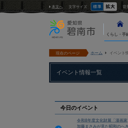
本文へ
文字サイズ
背
くらし・手
ホーム
イベント
現在のページ
イベント情報一覧
今日のイベント
資料収蔵品展
令和8年度文化財展「漫画家
見たへきなん
加藤まさみが見た昭和のへき