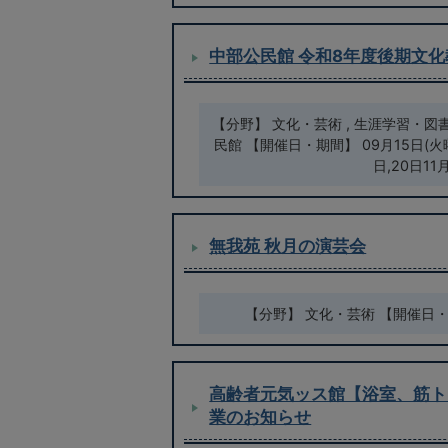
中部公民館 令和8年度後期文
【分野】 文化・芸術 , 生涯学習・図
民館 【開催日・期間】 09月15日(火曜日
日,20日11
無我苑 秋月の演芸会
【分野】 文化・芸術 【開催日・期
高齢者元気ッス館【浴室、筋ト
業のお知らせ