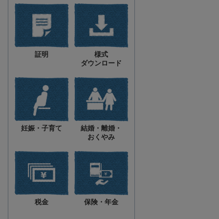
証明
様式
ダウンロード
妊娠・子育て
結婚・離婚・
おくやみ
税金
保険・年金