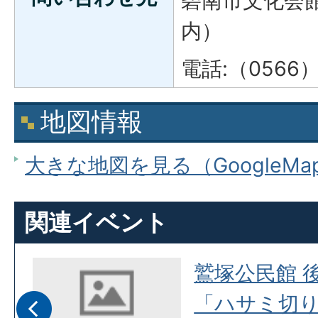
碧南市文化会
内）
電話:（0566）4
地図情報
大きな地図を見る（GoogleM
関連イベント
室
鷲塚公民館 
「ハサミ切