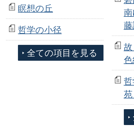
瞑想の丘
南
藤
哲学の小径
故
全ての項目を見る
色
哲
苑 