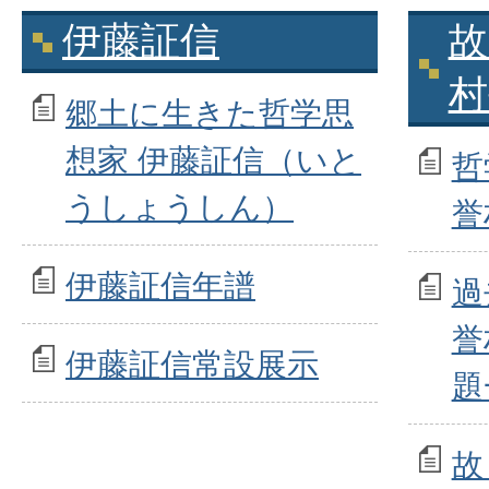
伊藤証信
故
村
郷土に生きた哲学思
想家 伊藤証信（いと
哲
うしょうしん）
誉
伊藤証信年譜
過
誉
伊藤証信常設展示
題
故