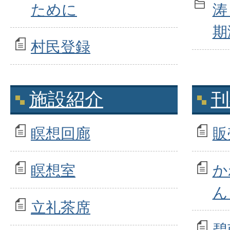
ために
涛
期
村民登録
施設紹介
刊
瞑想回廊
販
瞑想室
か
ん
立礼茶席
碧