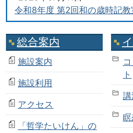
令和8年度 第2回和の歳時記教
総合案内
イ
施設案内
コ
ト
施設利用
講
アクセス
瞑
「哲学たいけん」の