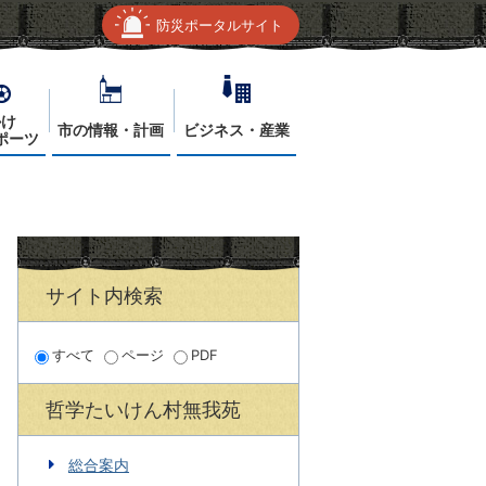
防災ポータルサイト
かけ
市の情報・計画
ビジネス・産業
ポーツ
サイト内検索
すべて
ページ
PDF
哲学たいけん村無我苑
総合案内