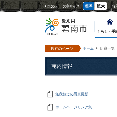
本文へ
文字サイズ
背
くらし・手
ホーム
組織一覧
現在のページ
苑内情報
無我苑での写真撮影
ホームページリンク集