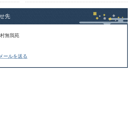
せ先
ん村無我苑
メールを送る