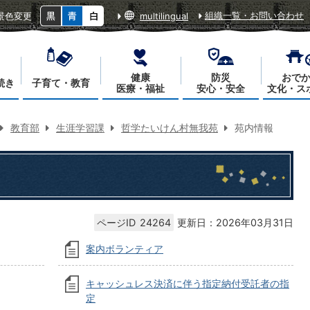
組織一覧・お問い合わせ
景色変更
multilingual
健康
防災
おで
続き
子育て・教育
医療・福祉
安心・安全
文化・ス
教育部
生涯学習課
哲学たいけん村無我苑
苑内情報
ページID
24264
更新日：2026年03月31日
案内ボランティア
キャッシュレス決済に伴う指定納付受託者の指
定