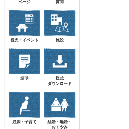
ページ
質問
観光・イベント
施設
証明
様式
ダウンロード
妊娠・子育て
結婚・離婚・
おくやみ