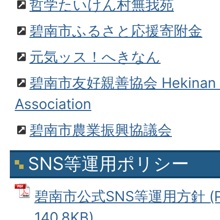
哲学たいけん村無我苑
碧南市ふるさと応援寄附金
元気ッス！へきなん
碧南市友好親善協会 Hekinan Sis
Association
碧南市農業振興協議会
SNS等運用ポリシー
碧南市公式SNS等運用方針 (
140.8KB)