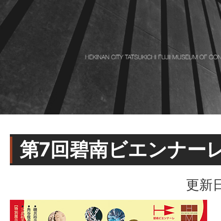
第7回碧南ビエンナー
更新日