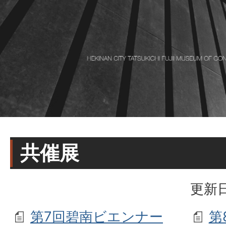
共催展
更新日
第7回碧南ビエンナー
第