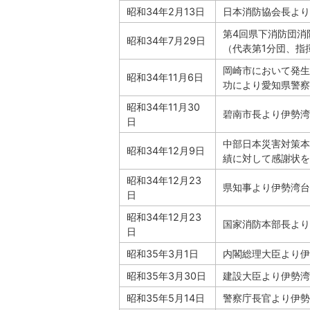
昭和34年2月13日
日本消防協会長より
第4回県下消防団消
昭和34年7月29日
（代表第1分団、指
岡崎市において発生
昭和34年11月6日
功により愛知県警察
昭和34年11月30
碧南市長より伊勢湾
日
中部日本災害対策本
昭和34年12月9日
績に対して感謝状を
昭和34年12月23
県知事より伊勢湾台
日
昭和34年12月23
国家消防本部長より
日
昭和35年3月1日
内閣総理大臣より伊
昭和35年3月30日
建設大臣より伊勢湾
昭和35年5月14日
警察庁長官より伊勢