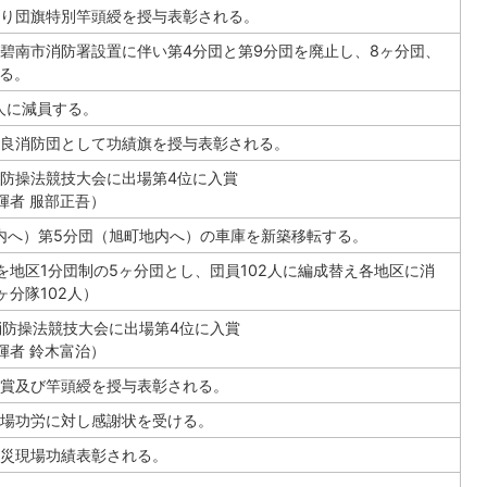
り団旗特別竿頭綬を授与表彰される。
碧南市消防署設置に伴い第4分団と第9分団を廃止し、8ヶ分団、
なる。
2人に減員する。
良消防団として功績旗を授与表彰される。
消防操法競技大会に出場第4位に入賞
揮者 服部正吾）
内へ）第5分団（旭町地内へ）の車庫を新築移転する。
を地区1分団制の5ヶ分団とし、団員102人に編成替え各地区に消
ヶ分隊102人）
消防操法競技大会に出場第4位に入賞
揮者 鈴木富治）
賞及び竿頭綬を授与表彰される。
場功労に対し感謝状を受ける。
災現場功績表彰される。