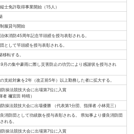
縦士免許取得事業開始（15人）
築
制服貸与開始
治体消防45周年記念竿頭綬を授与表彰される。
団として竿頭綬を授与表彰される。
築移転する。
年9月の集中豪雨に際し災害防止の功労により感謝状を授与され
の支給対象を2年（改正前5年）以上勤務した者に拡大する。
消防操法競技大会に出場第7位に入賞
揮者 禰宜田 時晴）
消防操法競技大会に出場優勝 （代表第1分団、指揮者 小林晃三）
良消防団として功績旗を授与表彰される。 県知事より優良消防団
される。
消防操法競技大会に出場第7位に入賞