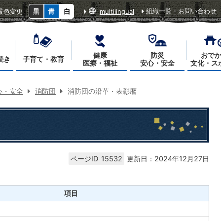
組織一覧・お問い合わせ
景色変更
multilingual
健康
防災
おで
続き
子育て・教育
医療・福祉
安心・安全
文化・ス
心・安全
消防団
消防団の沿革・表彰暦
ページID
15532
更新日：2024年12月27日
項目