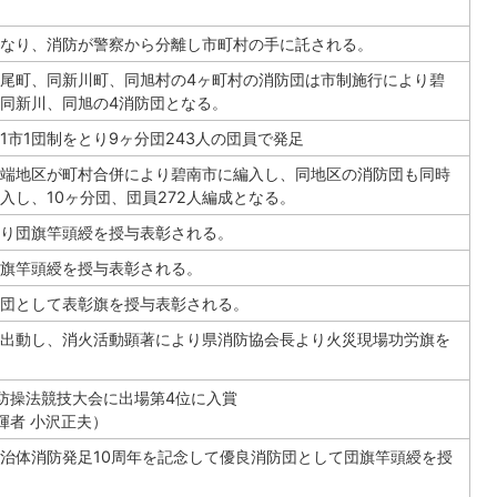
なり、消防が警察から分離し市町村の手に託される。
尾町、同新川町、同旭村の4ヶ町村の消防団は市制施行により碧
同新川、同旭の4消防団となる。
1市1団制をとり9ヶ分団243人の団員で発足
端地区が町村合併により碧南市に編入し、同地区の消防団も同時
入し、10ヶ分団、団員272人編成となる。
り団旗竿頭綬を授与表彰される。
旗竿頭綬を授与表彰される。
団として表彰旗を授与表彰される。
出動し、消火活動顕著により県消防協会長より火災現場功労旗を
防操法競技大会に出場第4位に入賞
揮者 小沢正夫）
治体消防発足10周年を記念して優良消防団として団旗竿頭綬を授