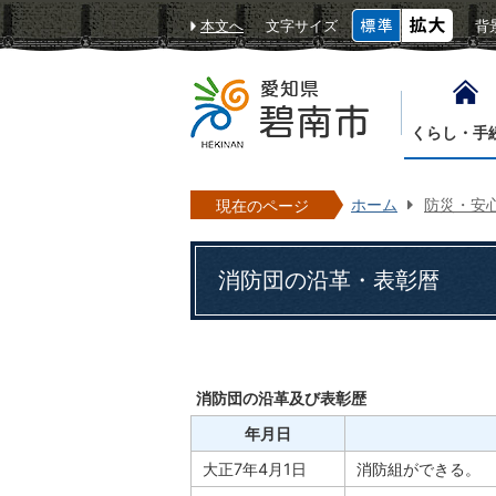
本文へ
文字サイズ
背
くらし・手
ホーム
防災・安
現在のページ
消防団の沿革・表彰暦
消防団の沿革及び表彰歴
年月日
大正7年4月1日
消防組ができる。