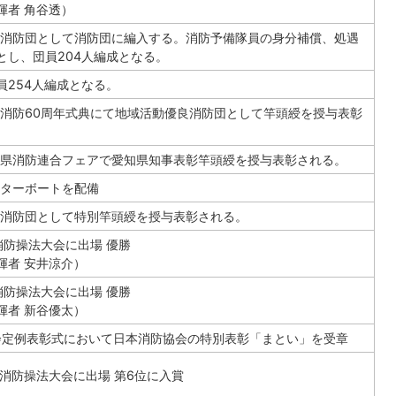
揮者 角谷透）
消防団として消防団に編入する。消防予備隊員の身分補償、処遇
とし、団員204人編成となる。
員254人編成となる。
消防60周年式典にて地域活動優良消防団として竿頭綬を授与表彰
県消防連合フェアで愛知県知事表彰竿頭綬を授与表彰される。
ターボートを配備
消防団として特別竿頭綬を授与表彰される。
消防操法大会に出場 優勝
揮者 安井涼介）
消防操法大会に出場 優勝
揮者 新谷優太）
会定例表彰式において日本消防協会の特別表彰「まとい」を受章
団消防操法大会に出場 第6位に入賞