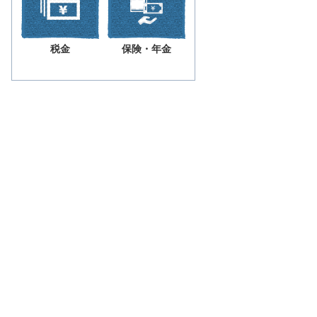
税金
保険・年金