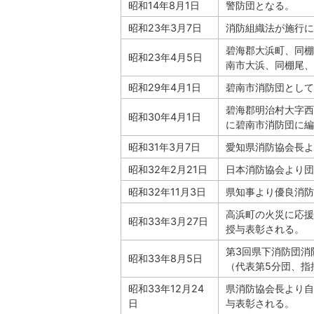
昭和14年8月1日
警防団となる。
昭和23年3月7日
消防組織法が施行に
碧海郡大浜町、同棚
昭和23年4月5日
南市大浜、同棚尾、
昭和29年4月1日
碧南市消防団として
碧海郡明治村大字西
昭和30年4月1日
に碧南市消防団に編
昭和31年3月7日
愛知県消防協会長よ
昭和32年2月21日
日本消防協会より団
昭和32年11月3日
県知事より優良消防
高浜町の火災に応援
昭和33年3月27日
授与表彰される。
第3回県下消防団消
昭和33年8月5日
（代表第5分団、指
昭和33年12月24
県消防協会長より自
日
与表彰される。