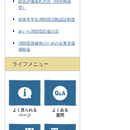
総合評価落札方式（特別簡易
型）
碧南市学生消防団活動認証制度
あいち消防団応援の店
消防団員確保のための企業支援
補助金
ライフメニュー
よく見られる
よくある
ページ
質問