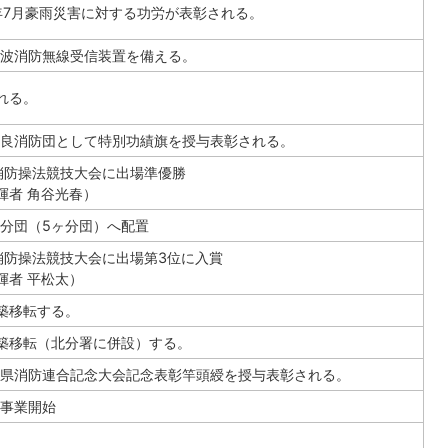
年7月豪雨災害に対する功労が表彰される。
波消防無線受信装置を備える。
れる。
良消防団として特別功績旗を授与表彰される。
消防操法競技大会に出場準優勝
揮者 角谷光春）
分団（5ヶ分団）へ配置
消防操法競技大会に出場第3位に入賞
揮者 平松太）
築移転する。
築移転（北分署に併設）する。
県消防連合記念大会記念表彰竿頭綬を授与表彰される。
事業開始