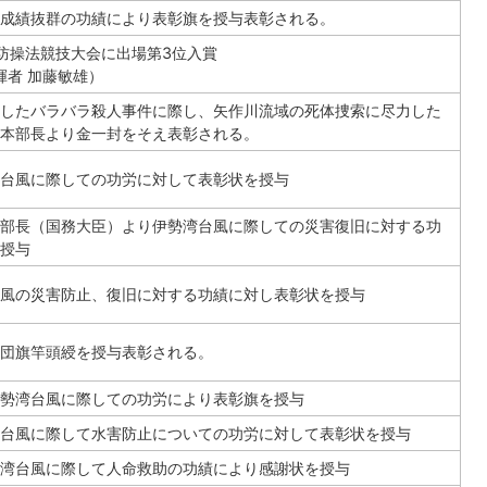
成績抜群の功績により表彰旗を授与表彰される。
防操法競技大会に出場第3位入賞
揮者 加藤敏雄）
したバラバラ殺人事件に際し、矢作川流域の死体捜索に尽力した
本部長より金一封をそえ表彰される。
台風に際しての功労に対して表彰状を授与
部長（国務大臣）より伊勢湾台風に際しての災害復旧に対する功
授与
風の災害防止、復旧に対する功績に対し表彰状を授与
団旗竿頭綬を授与表彰される。
勢湾台風に際しての功労により表彰旗を授与
台風に際して水害防止についての功労に対して表彰状を授与
湾台風に際して人命救助の功績により感謝状を授与