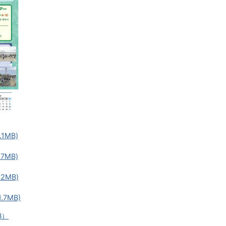
1MB)
7MB)
2MB)
.7MB)
B）