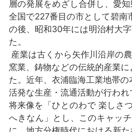
層の発展をめざし合併し、愛知
全国で227番目の市として碧南
の後、昭和30年には明治村大
た。
産業は古くから矢作川沿岸の農
窯業、鋳物などの伝統的産業に
た。近年、衣浦臨海工業地帯の
活発な生産・流通活動が行われ
将来像を「ひとのわで 楽しさ
へきなん」とし、このキャッチ
に、地方分権時代における新た