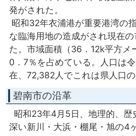
発がされた。
昭和32年衣浦港が重要港湾の
な臨海用地の造成がされ現在の
た。市域面積（36．12k平方
0．7％を占めている。人口は令
在、72,382人でこれは県人口
碧南市の沿革
昭和23年4月5日、地理的、
深い新川・大浜・棚尾・旭の4