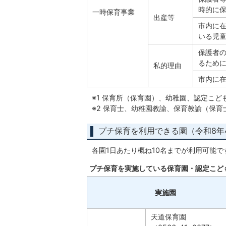
時的に
一時保育事業
出産等
市内に
いる児
保護者
るため
私的理由
市内に
※1 保育所（保育園）、幼稚園、認定こど
※2 保育士、幼稚園教諭、保育教諭（保
プチ保育を利用できる園（令和8年
各園1日あたり概ね10名までが利用可能で
プチ保育を実施している保育園・認定こど
実施園
天道保育園