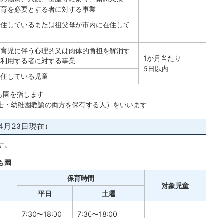
保育を必要とする者に対する事業
在住しているまたは祖父母が市内に在住して
童
の育児に伴う心理的又は肉体的負担を解消す
1か月当たり
に利用する者に対する事業
5日以内
在住している児童
も園を指します
育士・幼稚園教諭の両方を保有する人）をいいます
4月23日現在）
す。
も園
保育時間
対象児童
平日
土曜
7:30〜18:00
7:30〜18:00