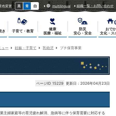
組織一覧・お問い合わせ
景色変更
multilingual
健康
防災
おで
続き
子育て・教育
医療・福祉
安心・安全
文化・ス
ニュー
妊娠・子育て
乳幼児
プチ保育事業
ページID
15229
更新日：2026年04月23日
業主婦家庭等の育児疲れ解消、急病等に伴う保育需要に対応する