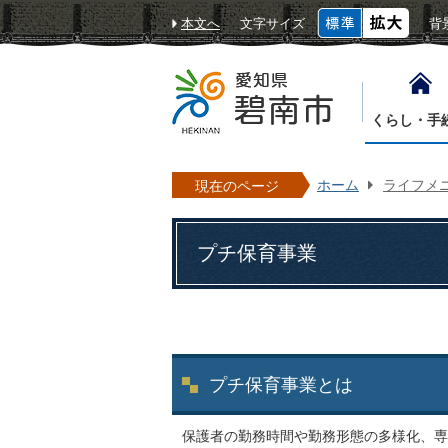
本文へ
文字サイズ
背
くらし・手
ホーム
ライフメ
現在のページ
プチ保育事業
プチ保育事業とは
保護者の勤務時間や勤務形態の多様化、専