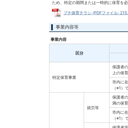
ため、特定の期間または一時的に保育を必
プチ保育チラシ (PDFファイル: 215.
事業内容等
事業内容
区分
保護者の
上の保
特定保育事業
市内に
（※1）
保護者の
満の保
就労等
市内に
（※1）
保護者