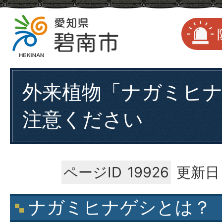
外来植物「ナガミヒ
注意ください
ページID
19926
更新日：
ナガミヒナゲシとは？