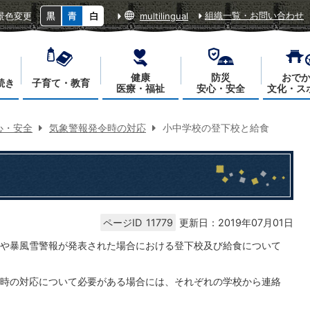
組織一覧・お問い合わせ
景色変更
multilingual
健康
防災
おで
続き
子育て・教育
医療・福祉
安心・安全
文化・ス
心・安全
気象警報発令時の対応
小中学校の登下校と給食
ページID
11779
更新日：2019年07月01日
や暴風雪警報が発表された場合における登下校及び給食について
時の対応について必要がある場合には、それぞれの学校から連絡