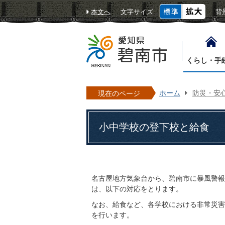
本文へ
文字サイズ
背
くらし・手
ホーム
防災・安
現在のページ
小中学校の登下校と給食
名古屋地方気象台から、碧南市に暴風警報
は、以下の対応をとります。
なお、給食など、各学校における非常災害
を行います。