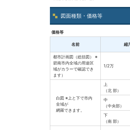
図面種類・価格等
価格等
名前
縮
都市計画図（総括図） ※
碧南市内全域の用途区
1/2万
域がカラーで確認でき
ます）
上
（北 部）
白図 ※上と下で市内
中
全域が
（中央部）
網羅できます。
下
（南 部）