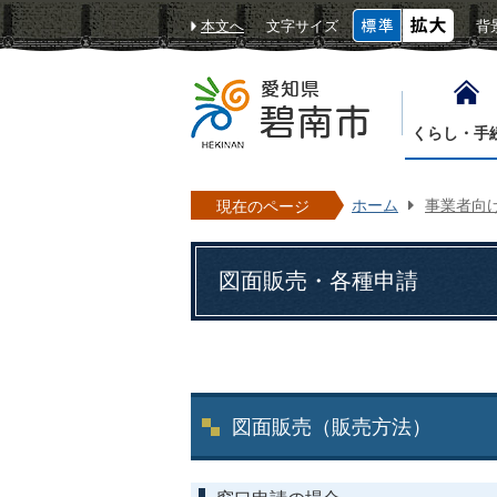
本文へ
文字サイズ
背
くらし・手
ホーム
事業者向
現在のページ
図面販売・各種申請
図面販売（販売方法）