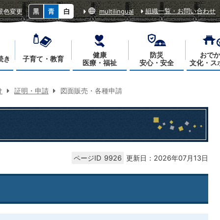
組織一覧・お問い合わせ
景色変更
multilingual
健康
防災
おで
続き
子育て・教育
医療・福祉
安心・安全
文化・ス
け
証明・申請
図面販売・各種申請
ページID
9926
更新日：2026年07月13日