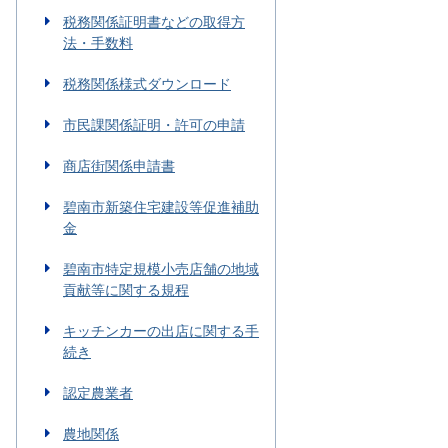
税務関係証明書などの取得方
法・手数料
税務関係様式ダウンロード
市民課関係証明・許可の申請
商店街関係申請書
碧南市新築住宅建設等促進補助
金
碧南市特定規模小売店舗の地域
貢献等に関する規程
キッチンカーの出店に関する手
続き
認定農業者
農地関係