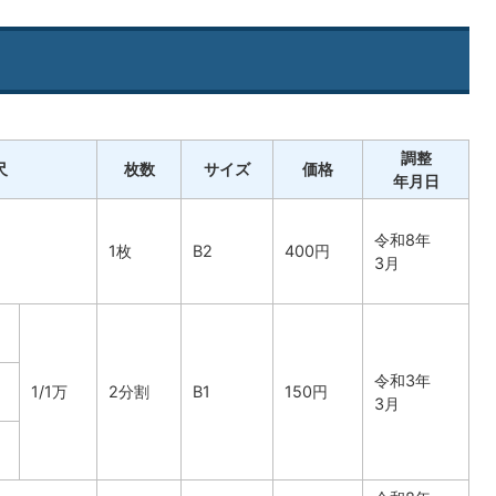
調整
尺
枚数
サイズ
価格
年月日
令和8年
1枚
B2
400円
3月
令和3年
1/1万
2分割
B1
150円
3月