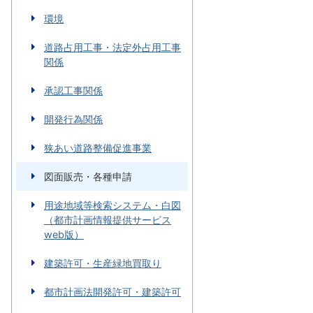
環境
道路占用工事・法定外占用工事
関係
承認工事関係
開発行為関係
狭あい道路整備促進事業
図面販売・各種申請
用途地域等検索システム・白図
（都市計画情報提供サービス
web版）
建築許可・生産緑地買取り
都市計画法開発許可・建築許可