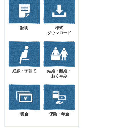
証明
様式
ダウンロード
妊娠・子育て
結婚・離婚・
おくやみ
税金
保険・年金