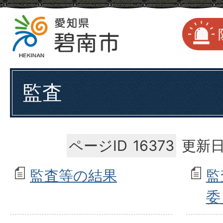
監査
ページID
16373
更新日
監査等の結果
監
委