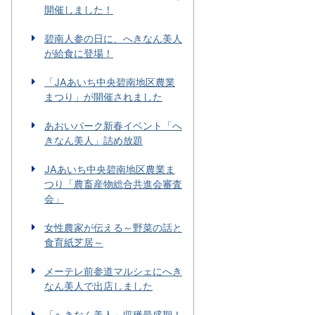
開催しました！
碧南人参の日に、へきなん美人
が給食に登場！
「JAあいち中央碧南地区農業
まつり」が開催されました
あおいパーク新春イベント「へ
きなん美人」詰め放題
JAあいち中央碧南地区農業ま
つり「農畜産物総合共進会審査
会」
女性農家が伝える～野菜の話と
食育紙芝居～
メーテレ前参道マルシェにへき
なん美人で出店しました
「へきなん美人」収穫最盛期！