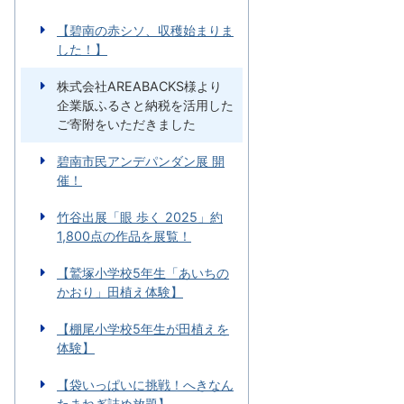
【碧南の赤シソ、収穫始まりま
した！】
株式会社AREABACKS様より
企業版ふるさと納税を活用した
ご寄附をいただきました
碧南市民アンデパンダン展 開
催！
竹谷出展「眼 歩く 2025」約
1,800点の作品を展覧！
【鷲塚小学校5年生「あいちの
かおり」田植え体験】
【棚尾小学校5年生が田植えを
体験】
【袋いっぱいに挑戦！へきなん
たまねぎ詰め放題】