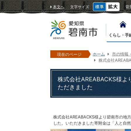
本文へ
文字サイズ
背
くらし・手
ホーム
市の情報
現在のページ
株式会社AREA
株式会社AREABACKS
ただきました
株式会社AREABACKS様より碧南市の
した。いただきました寄附金は「人と自然