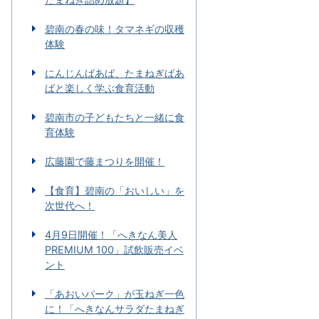
碧南の春の味！タマネギの収穫
体験
にんじんばあば、たまねぎばあ
ばと楽しく学ぶ食育活動
碧南市の子どもたちと一緒に食
育体験
広藤園で藤まつりを開催！
【食育】碧南の「おいしい」を
次世代へ！
4月9日開催！「へきなん美人
PREMIUM 100」試飲販売イベ
ント
「あおいパーク」が玉ねぎ一色
に！「へきなんサラダたまねぎ