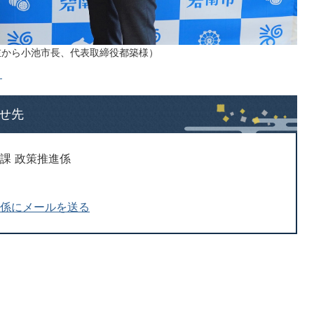
（左から小池市長、代表取締役都築様）
）
せ先
課 政策推進係
進係にメールを送る