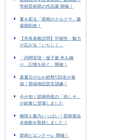
学校芸術部の作品展 開催！
夏を彩る「碧南のクルクマ」最
盛期到来！
【市長表敬訪問】可能性・魅力
が広がる「いちじく」
「内間安瑆・俊子展 色を織
り、記憶を紡ぐ」開催！
真夏日のなか総勢130名が参
加！西端地区防災訓練！
今が旬！碧南特産の「赤しそ」
が給食に登場しました
梅雨も魅力いっぱい！碧南海浜
水族館を取材しました！
碧南ビエンナーレ 開催！