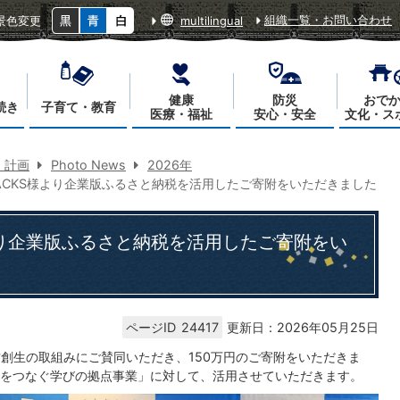
組織一覧・お問い合わせ
景色変更
multilingual
健康
防災
おで
続き
子育て・教育
医療・福祉
安心・安全
文化・ス
・計画
Photo News
2026年
BACKS様より企業版ふるさと納税を活用したご寄附をいただきました
様より企業版ふるさと納税を活用したご寄附をい
ページID
24417
更新日：2026年05月25日
地方創生の取組みにご賛同いただき、150万円のご寄附をいただきま
をつなぐ学びの拠点事業」に対して、活用させていただきます。