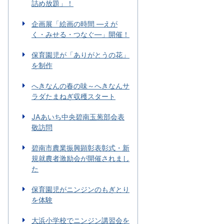
詰め放題」！
企画展「絵画の時間 ―えが
く・みせる・つなぐ―」開催！
保育園児が「ありがとうの花」
を制作
へきなんの春の味～へきなんサ
ラダたまねぎ収穫スタート
JAあいち中央碧南玉葱部会表
敬訪問
碧南市農業振興顕彰表彰式・新
規就農者激励会が開催されまし
た
保育園児がニンジンのもぎとり
を体験
大浜小学校でニンジン講習会を