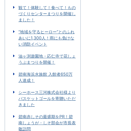
観て！体験して！食べて！もの
づくりセンターまつりを開催し
ました！
“地域を守るヒーロー”とのふれ
あいに1,300人！雨にも負けな
い消防イベント
油ヶ渕遊園地・応仁寺で花しょ
うぶまつりを開催！
碧南海浜水族館 入館者650万
人達成！
シーホース三河株式会社様より
バスケットゴールを寄贈いただ
きました
碧南赤しその最盛期をPR！碧
南しょうが・しそ部会が市長表
敬訪問