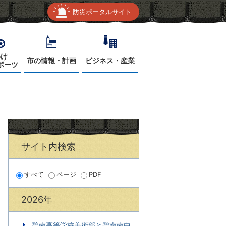
防災ポータルサイト
かけ
市の情報・計画
ビジネス・産業
ポーツ
サイト内検索
すべて
ページ
PDF
2026年
碧南高等学校美術部と碧南南中