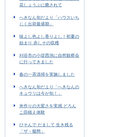
花しょうぶに癒されて
へきなん旬だより「ハウスいち
じく出荷最盛期」
味よし色よし香りよし！初夏の
始まり 赤しその収穫
刈谷市の小堤西池に自然観察会
に行ってきました
春の一斉清掃を実施しました
へきなん旬だより「へきなんの
キュウリは今が旬！」
米作りの大変さを実感 どろん
こ田植え体験
ひそんで だまして 生き残る
「ザ・擬態」