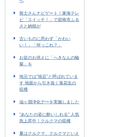
へ
敦士さんナビゲート！東海テレ
ビ「スイッチ！」で碧南市ふる
さと納税が
古いものに思わず「かわい
い！」「何っこれ？」
お盆のお供えに「へきなんの輪
菊」を
地元では“地豆”と呼ばれていま
す 地面から引き抜く落花生の
収穫
油ヶ淵浄化デーを実施しました
“あなたの姿に酔いしれる” 人気
急上昇中！クルクマの収穫
夏はクルクマ、クルクマといえ