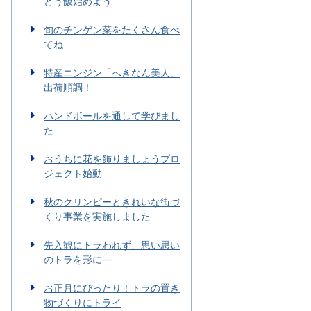
とう飯始めよう
旬のチンゲン菜をたくさん食べ
てね
特産ニンジン「へきなん美人」
出荷順調！
ハンドボールを通して学びまし
た
おうちに花を飾りましょうプロ
ジェクト始動
秋のクリンピーときれいな街づ
くり事業を実施しました
先入観にトラわれず、思い思い
のトラを形に―
お正月にぴったり！トラの置き
物づくりにトライ