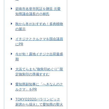
碧南市名誉市民証を贈呈 元愛
知県議会議長の小林氏
秋から冬がおすすめ！多肉植物
の展示
イチジクとクルクマを国会議員
にPR
今が旬！露地イチジク出荷最盛
期
大浜てらまち“御朱印めぐり” 限
定御朱印の準備すすむ
愛知県副知事に「へきなんのク
ルクマ」をPR
TOKYO2020パラリンピック
厨房から採火して愛知県の聖火