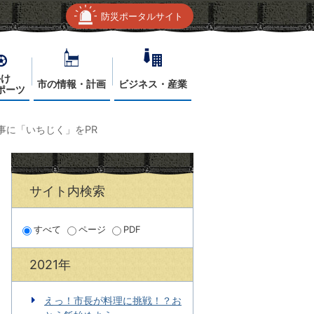
防災ポータルサイト
かけ
市の情報・計画
ビジネス・産業
ポーツ
事に「いちじく」をPR
サイト内検索
すべて
ページ
PDF
2021年
えっ！市長が料理に挑戦！？お