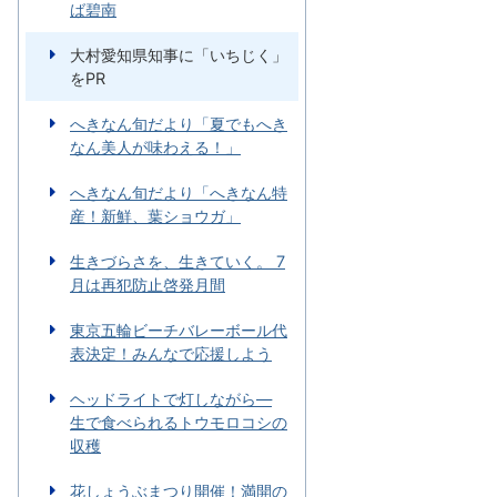
ば碧南
大村愛知県知事に「いちじく」
をPR
へきなん旬だより「夏でもへき
なん美人が味わえる！」
へきなん旬だより「へきなん特
産！新鮮、葉ショウガ」
生きづらさを、生きていく。 7
月は再犯防止啓発月間
東京五輪ビーチバレーボール代
表決定！みんなで応援しよう
ヘッドライトで灯しながら―
生で食べられるトウモロコシの
収穫
花しょうぶまつり開催！満開の