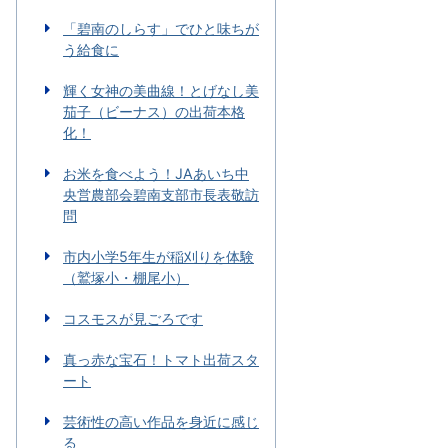
「碧南のしらす」でひと味ちが
う給食に
輝く女神の美曲線！とげなし美
茄子（ビーナス）の出荷本格
化！
お米を食べよう！JAあいち中
央営農部会碧南支部市長表敬訪
問
市内小学5年生が稲刈りを体験
（鷲塚小・棚尾小）
コスモスが見ごろです
真っ赤な宝石！トマト出荷スタ
ート
芸術性の高い作品を身近に感じ
る