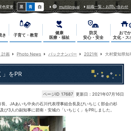
組織一覧・お問い合わせ
景色変更
multilingual
健康
防災
おで
続き
子育て・教育
医療・福祉
安心・安全
文化・ス
・計画
Photo News
バックナンバー
2021年
大村愛知県知
」をPR
ページID
17687
更新日：2021年07月16日
南市長、JAあいち中央の石川代表理事組合長及びいちじく部会の杉
及び3人の副知事に碧南・安城の「いちじく」をPRしました。