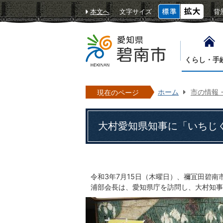
本文へ
文字サイズ
背
くらし・手
ホーム
市の情報
現在のページ
大村愛知県知事に「いちじく
令和3年7月15日（木曜日）、禰冝田碧
浦部会長は、愛知県庁を訪問し、大村知事