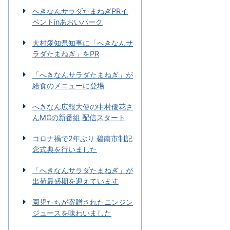
へきなんサラダたまねぎPRイ
ベントinあおいパーク
大村愛知県知事に「へきなんサ
ラダたまねぎ」をPR
「へきなんサラダたまねぎ」が
給食のメニューに登場
へきなん広報大使の中村優花さ
んMCの新番組 配信スタート
コロナ禍で2年ぶり 碧南市制記
念式典を行いました
「へきなんサラダたまねぎ」が
出荷最盛期を迎えています
園児たちが寄贈されたニンジン
ジュースを味わいました