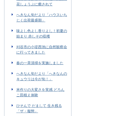
花しょうぶに癒されて
へきなん旬だより「ハウスいち
じく出荷最盛期」
味よし色よし香りよし！初夏の
始まり 赤しその収穫
刈谷市の小堤西池に自然観察会
に行ってきました
春の一斉清掃を実施しました
へきなん旬だより「へきなんの
キュウリは今が旬！」
米作りの大変さを実感 どろん
こ田植え体験
ひそんで だまして 生き残る
「ザ・擬態」