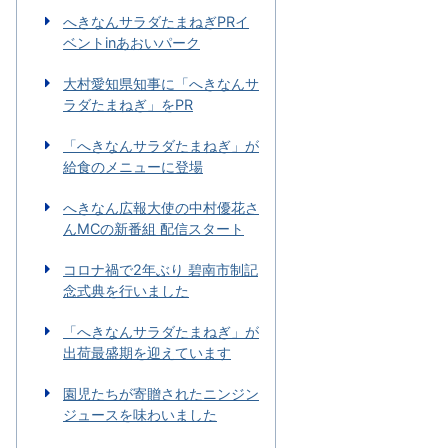
へきなんサラダたまねぎPRイ
ベントinあおいパーク
大村愛知県知事に「へきなんサ
ラダたまねぎ」をPR
「へきなんサラダたまねぎ」が
給食のメニューに登場
へきなん広報大使の中村優花さ
んMCの新番組 配信スタート
コロナ禍で2年ぶり 碧南市制記
念式典を行いました
「へきなんサラダたまねぎ」が
出荷最盛期を迎えています
園児たちが寄贈されたニンジン
ジュースを味わいました