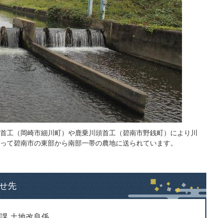
首工（岡崎市細川町）や鹿乗川頭首工（碧南市野銭町）により川
って碧南市の東部から南部一帯の農地に送られています。
せ先
課 土地改良係