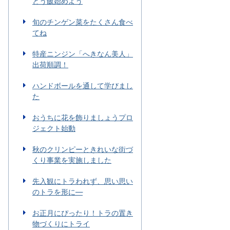
とう飯始めよう
旬のチンゲン菜をたくさん食べ
てね
特産ニンジン「へきなん美人」
出荷順調！
ハンドボールを通して学びまし
た
おうちに花を飾りましょうプロ
ジェクト始動
秋のクリンピーときれいな街づ
くり事業を実施しました
先入観にトラわれず、思い思い
のトラを形に―
お正月にぴったり！トラの置き
物づくりにトライ