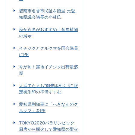
碧南市名誉市民証を贈呈 元愛
知県議会議長の小林氏
秋から冬がおすすめ！多肉植物
の展示
イチジクとクルクマを国会議員
にPR
今が旬！露地イチジク出荷最盛
期
大浜てらまち“御朱印めぐり” 限
定御朱印の準備すすむ
愛知県副知事に「へきなんのク
ルクマ」をPR
TOKYO2020パラリンピック
厨房から採火して愛知県の聖火