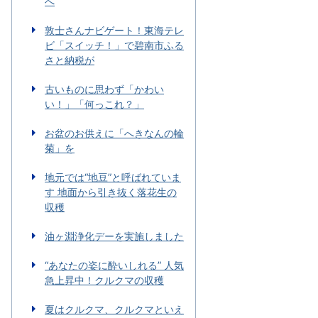
へ
敦士さんナビゲート！東海テレ
ビ「スイッチ！」で碧南市ふる
さと納税が
古いものに思わず「かわい
い！」「何っこれ？」
お盆のお供えに「へきなんの輪
菊」を
地元では“地豆”と呼ばれていま
す 地面から引き抜く落花生の
収穫
油ヶ淵浄化デーを実施しました
“あなたの姿に酔いしれる” 人気
急上昇中！クルクマの収穫
夏はクルクマ、クルクマといえ