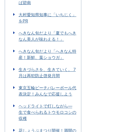
ば碧南
大村愛知県知事に「いちじく」
をPR
へきなん旬だより「夏でもへき
なん美人が味わえる！」
へきなん旬だより「へきなん特
産！新鮮、葉ショウガ」
生きづらさを、生きていく。 7
月は再犯防止啓発月間
東京五輪ビーチバレーボール代
表決定！みんなで応援しよう
ヘッドライトで灯しながら―
生で食べられるトウモロコシの
収穫
花しょうぶまつり開催！満開の