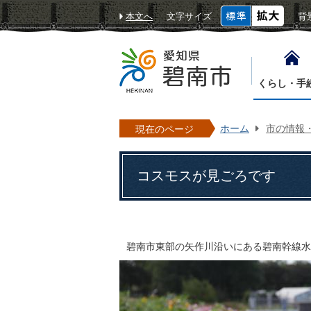
本文へ
文字サイズ
背
くらし・手
ホーム
市の情報
現在のページ
コスモスが見ごろです
碧南市東部の矢作川沿いにある碧南幹線水