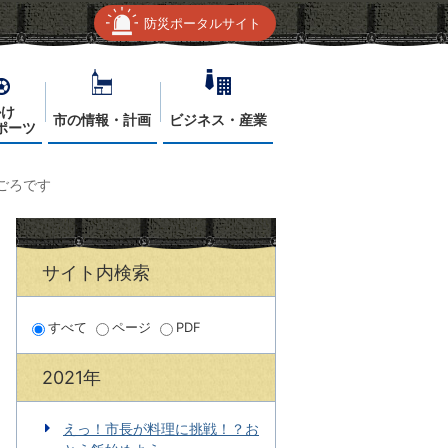
防災ポータルサイト
かけ
市の情報・計画
ビジネス・産業
ポーツ
ごろです
サイト内検索
すべて
ページ
PDF
2021年
えっ！市長が料理に挑戦！？お