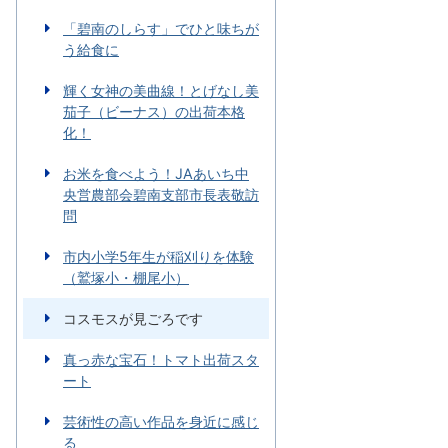
「碧南のしらす」でひと味ちが
う給食に
輝く女神の美曲線！とげなし美
茄子（ビーナス）の出荷本格
化！
お米を食べよう！JAあいち中
央営農部会碧南支部市長表敬訪
問
市内小学5年生が稲刈りを体験
（鷲塚小・棚尾小）
コスモスが見ごろです
真っ赤な宝石！トマト出荷スタ
ート
芸術性の高い作品を身近に感じ
る