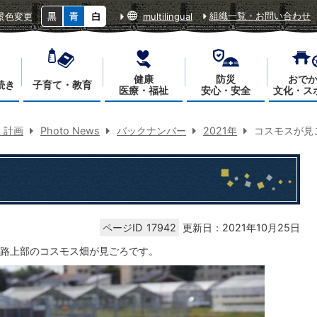
組織一覧・お問い合わせ
景色変更
multilingual
健康
防災
おで
続き
子育て・教育
医療・福祉
安心・安全
文化・ス
・計画
Photo News
バックナンバー
2021年
コスモスが見
ページID
17942
更新日：2021年10月25日
路上部のコスモス畑が見ごろです。