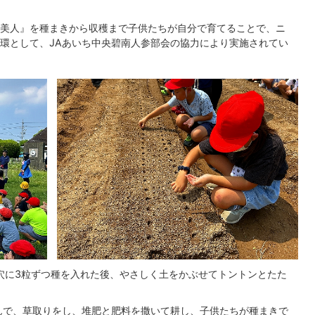
美人』を種まきから収穫まで子供たちが自分で育てることで、ニ
環として、JAあいち中央碧南人参部会の協力により実施されてい
穴に3粒ずつ種を入れた後、やさしく土をかぶせてトントンとたた
んで、草取りをし、堆肥と肥料を撒いて耕し、子供たちが種まきで