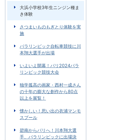
大浜小学校3年生ニンジン種ま
き体験
さつまいものもぎとり体験を実
施
パラリンピック自転車競技に川
本翔大選手が出場
いよいよ開幕！パリ2024パラ
リンピック競技大会
独学孤高の画家・西村一成さん
の十年の膨大な創作から80点
以上を展覧！
懐かしい！思い出の衣浦マンモ
スプール
碧南からパリへ！川本翔大選
手、パラリンピックに出場決