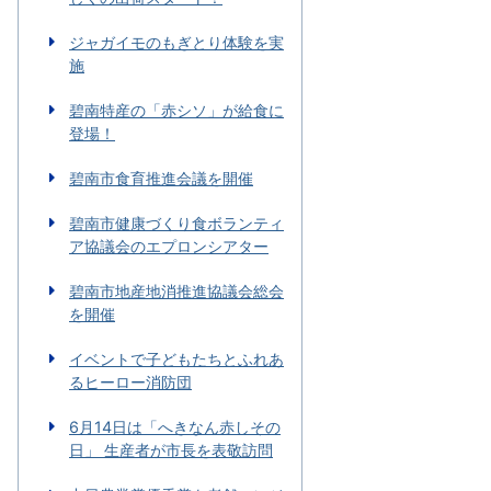
ジャガイモのもぎとり体験を実
施
碧南特産の「赤シソ」が給食に
登場！
碧南市食育推進会議を開催
碧南市健康づくり食ボランティ
ア協議会のエプロンシアター
碧南市地産地消推進協議会総会
を開催
イベントで子どもたちとふれあ
るヒーロー消防団
6月14日は「へきなん赤しその
日」 生産者が市長を表敬訪問