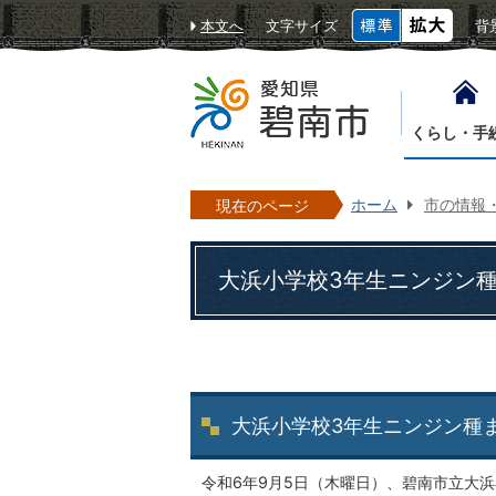
本文へ
文字サイズ
背
くらし・手
ホーム
市の情報
現在のページ
大浜小学校3年生ニンジン
大浜小学校3年生ニンジン種
令和6年9月5日（木曜日）、碧南市立大