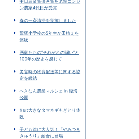
中日農業賞優秀賞を老舗ニンジ
ン農家4代目が受賞
春の一斉清掃を実施しました
鷲塚小学校の5年生が田植えを
体験
画家たちの”それぞれの闘い”と
100年の歴史を感じて
災害時の物資配送等に関する協
定を締結
へきなん農業マルシェ in 臨海
公園
旬の大きなタマネギもぎとり体
験
子ども達に大人気！「やみつき
きゅうり」給食に登場