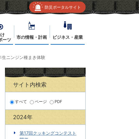
防災ポータルサイト
かけ
市の情報・計画
ビジネス・産業
ポーツ
年生ニンジン種まき体験
サイト内検索
すべて
ページ
PDF
2024年
第17回クッキングコンテスト