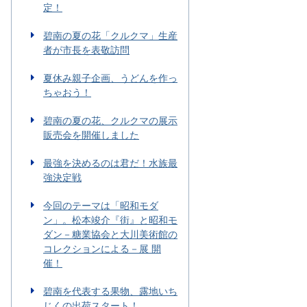
定！
碧南の夏の花「クルクマ」生産
者が市長を表敬訪問
夏休み親子企画、うどんを作っ
ちゃおう！
碧南の夏の花、クルクマの展示
販売会を開催しました
最強を決めるのは君だ！水族最
強決定戦
今回のテーマは「昭和モダ
ン」。松本竣介『街』と昭和モ
ダン－糖業協会と大川美術館の
コレクションによる－展 開
催！
碧南を代表する果物、露地いち
じくの出荷スタート！