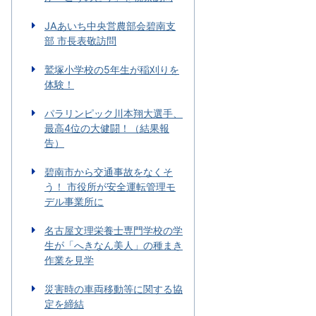
JAあいち中央営農部会碧南支
部 市長表敬訪問
鷲塚小学校の5年生が稲刈りを
体験！
パラリンピック川本翔大選手、
最高4位の大健闘！（結果報
告）
碧南市から交通事故をなくそ
う！ 市役所が安全運転管理モ
デル事業所に
名古屋文理栄養士専門学校の学
生が「へきなん美人」の種まき
作業を見学
災害時の車両移動等に関する協
定を締結