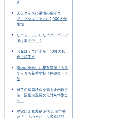
査
天災クイズに重機の展示ま
で！？防災フェスに1,000人が
来場
リニューアルしたパターゴルフ
場は海の中！？
お花は全て碧南産！10軒のお
寺で花手水
市内の小学生に花育講座「大浜
てらまち花手水制作体験会」開
催
日常の富岡鉄斎を知る企画展開
催！国指定重要文化財も特別公
開！
農家による農福連携 碧南市長
が「こうのどり」を視察訪問