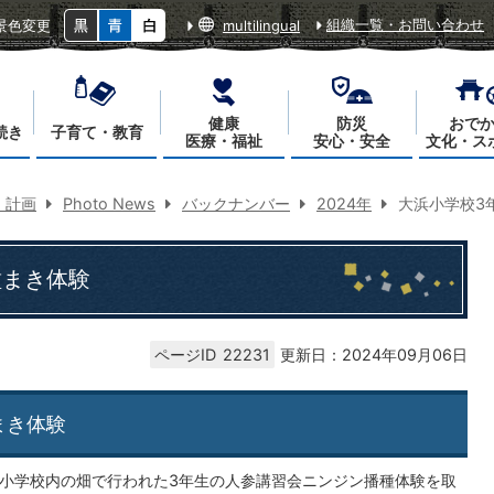
組織一覧・お問い合わせ
景色変更
multilingual
健康
防災
おで
続き
子育て・教育
医療・福祉
安心・安全
文化・ス
・計画
Photo News
バックナンバー
2024年
大浜小学校3
種まき体験
ページID
22231
更新日：2024年09月06日
まき体験
浜小学校内の畑で行われた3年生の人参講習会ニンジン播種体験を取