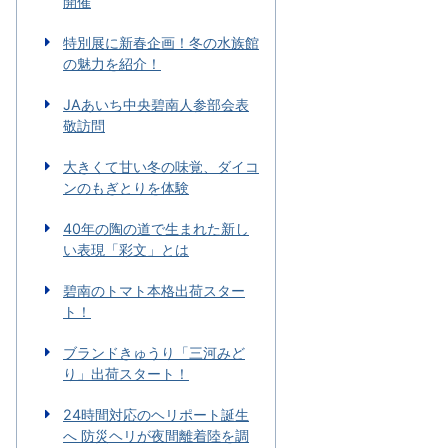
開催
特別展に新春企画！冬の水族館
の魅力を紹介！
JAあいち中央碧南人参部会表
敬訪問
大きくて甘い冬の味覚、ダイコ
ンのもぎとりを体験
40年の陶の道で生まれた新し
い表現「彩文」とは
碧南のトマト本格出荷スター
ト！
ブランドきゅうり「三河みど
り」出荷スタート！
24時間対応のヘリポート誕生
へ 防災ヘリが夜間離着陸を調