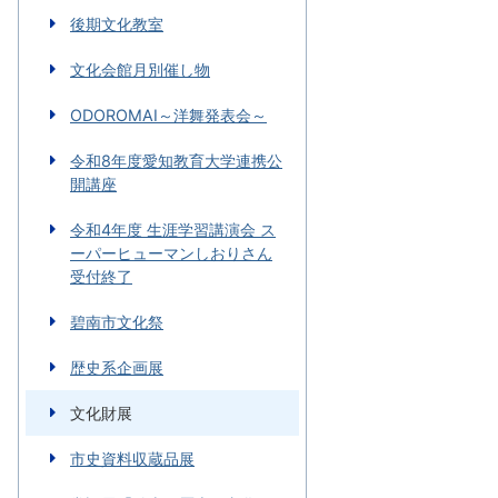
後期文化教室
文化会館月別催し物
ODOROMAI～洋舞発表会～
令和8年度愛知教育大学連携公
開講座
令和4年度 生涯学習講演会 ス
ーパーヒューマンしおりさん
受付終了
碧南市文化祭
歴史系企画展
文化財展
市史資料収蔵品展