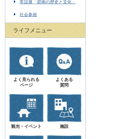
常設展「碧南の歴史と文化」
社会参画
ライフメニュー
よく見られる
よくある
ページ
質問
観光・イベント
施設