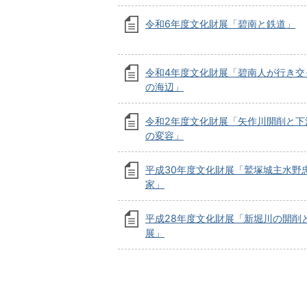
令和6年度文化財展「碧南と鉄道」
令和4年度文化財展「碧南人が行き交
の海辺」
令和2年度文化財展「矢作川開削と下
の変容」
平成30年度文化財展「鷲塚城主水野
家」
平成28年度文化財展「新堀川の開削
展」