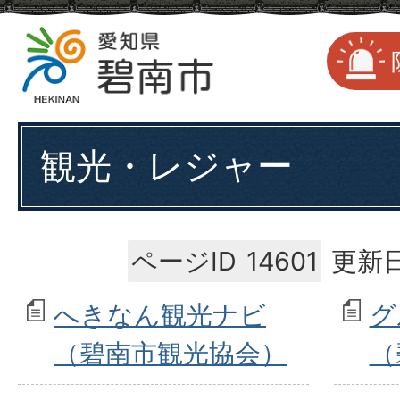
観光・レジャー
ページID
14601
更新日
へきなん観光ナビ
グ
（碧南市観光協会）
（