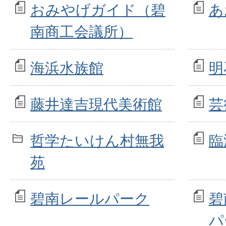
おみやげガイド（碧
あ
南商工会議所）
海浜水族館
明
藤井達吉現代美術館
芸
哲学たいけん村無我
臨
苑
碧南レールパーク
碧
パ