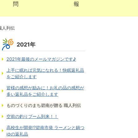
問
報
職人列伝
2021年
2021年最後のメールマガジンです♪
上手に眠れば元気になれる！快眠返礼品
をご紹介します
皆様の感想が励みに！お礼の品の感想が
多い返礼品をご紹介します
ものづくりのまち碧南が贈る 職人列伝
空前の釣りブーム到来！！
高校生が開発!?碧南市発 ラーメンと鍋つ
ゆの返礼品