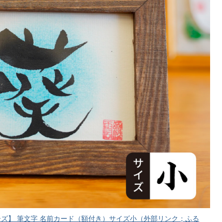
ズ】 筆文字 名前カード（額付き）サイズ小（外部リンク；ふる