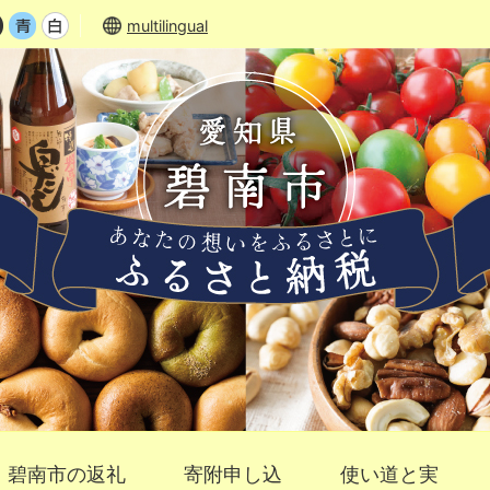
multilingual
碧南市の返礼
寄附申し込
使い道と実