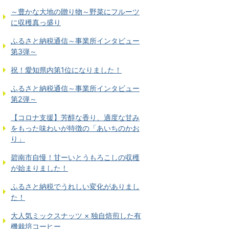
～豊かな大地の贈り物～野菜にフルーツ
に収穫真っ盛り
ふるさと納税通信～事業所インタビュー
第3弾～
祝！愛知県内第1位になりました！
ふるさと納税通信～事業所インタビュー
第2弾～
【コロナ支援】芳醇な香り、適度な甘み
をもった味わいが特徴の「あいちのかお
り」
碧南市自慢！甘ーいとうもろこしの収穫
が始まりました！
ふるさと納税でうれしい変化がありまし
た！
大人気ミックスナッツ × 独自焙煎した有
機栽培コーヒー