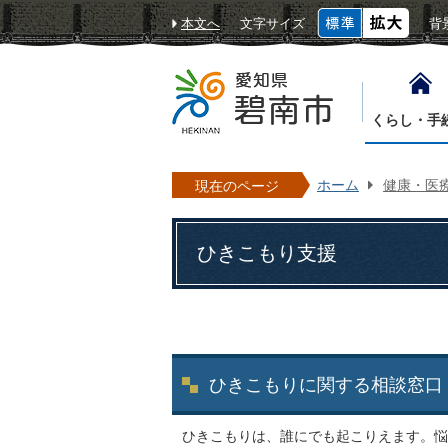
本文へ
文字サイズ
背
くらし・手
ホーム
健康・医
現在のページ
ひきこもり支援
ひきこもりに関する相談窓口
ひきこもりは、誰にでも起こりえます。悩