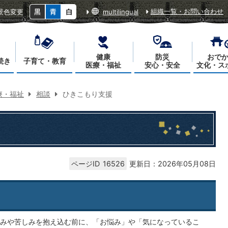
組織一覧・お問い合わせ
景色変更
multilingual
健康
防災
おで
続き
子育て・教育
医療・福祉
安心・安全
文化・ス
療・福祉
相談
ひきこもり支援
ページID
16526
更新日：2026年05月08日
みや苦しみを抱え込む前に、「お悩み」や「気になっているこ