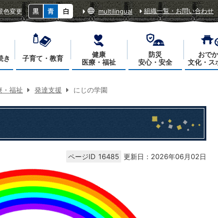
組織一覧・お問い合わせ
景色変更
multilingual
健康
防災
おで
続き
子育て・教育
医療・福祉
安心・安全
文化・ス
療・福祉
発達支援
にじの学園
ページID
16485
更新日：2026年06月02日