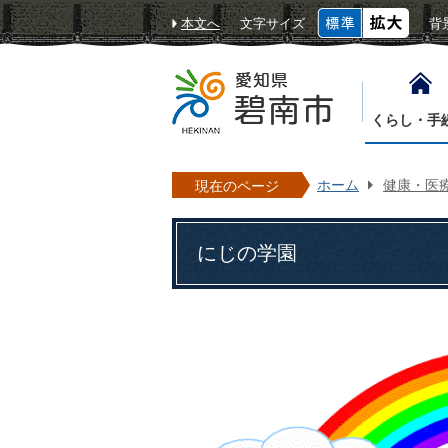
本文へ
文字サイズ
背
くらし・手
ホーム
健康・医
現在のページ
にじの学園