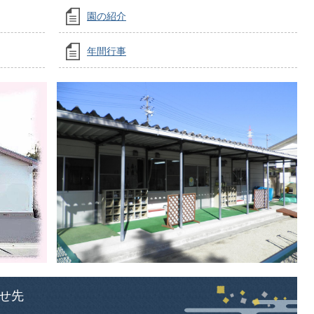
園の紹介
年間行事
せ先