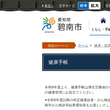
本文へ
文字サイズ
背
くらし・手
ホーム
健康・医
現在のページ
健康手帳
令和8年度より、健康手帳は厚生労働省の
の健康管理にお役立てください。
※令和8年度以降の特定健康診査・がん検
南市がん検診等結果通知表をお渡しいたし