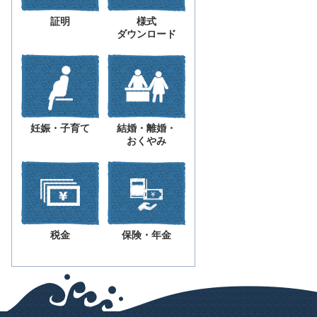
証明
様式
ダウンロード
妊娠・子育て
結婚・離婚・
おくやみ
税金
保険・年金