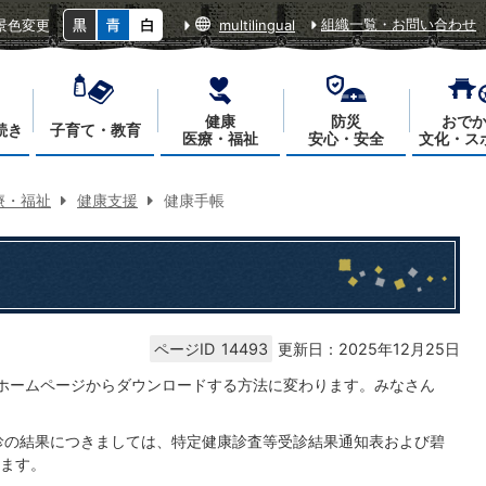
組織一覧・お問い合わせ
景色変更
multilingual
健康
防災
おで
続き
子育て・教育
医療・福祉
安心・安全
文化・ス
療・福祉
健康支援
健康手帳
ページID
14493
更新日：2025年12月25日
ホームページからダウンロードする方法に変わります。みなさん
診の結果につきましては、特定健康診査等受診結果通知表および碧
ます。