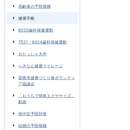
高齢者の予防接種
健康手帳
8020歯科保健運動
7521・6024歯科保健運動
おたっしゃ大学
へきなん健康マイレージ
碧南市健康づくり食ボランティ
ア協議会
「おうちで簡単エクササイズ」
動画
熱中症予防対策
妊婦の予防接種