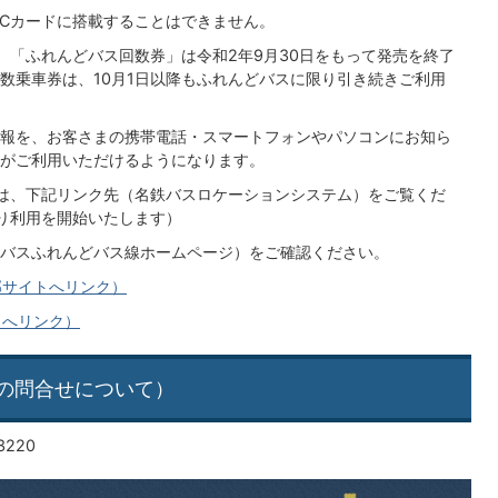
ICカードに搭載することはできません。
、「ふれんどバス回数券」は令和2年9月30日をもって発売を終了
数乗車券は、10月1日以降もふれんどバスに限り引き続きご利用
報を、お客さまの携帯電話・スマートフォンやパソコンにお知ら
がご利用いただけるようになります。
は、下記リンク先（名鉄バスロケーションシステム）をご覧くだ
より利用を開始いたします）
バスふれんどバス線ホームページ）をご確認ください。
部サイトへリンク）
トへリンク）
の問合せについて）
220