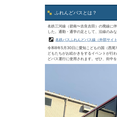
ふれんどバスとは？
名鉄三河線（碧南〜吉良吉田）の廃線に伴
した。通勤・通学の足として、沿線のみな
名鉄バスふれんどバス線（外部サイ
令和8年5月30日に愛知こどもの国（西尾市）
どもたちがお絵かきをするイベントが行わ
どバス運行に使用されます。ぜひ、街中を