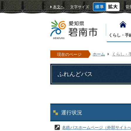
本文へ
文字サイズ
背
くらし・手
ホーム
くらし・
現在のページ
ふれんどバス
運行状況
名鉄バスホームページ（外部サイト