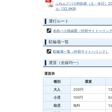
ふれんどバス時刻表（土・休日）202
ル: 132.9KB)
運行ルート
名鉄バス路線図（外部サイトへリン
駐輪場一覧
駐輪場一覧（外部サイトへリンク）
運賃（全線均一）
運賃表
種別
運賃
大人
200円
1
小児
100円
6
幼児
無料
1