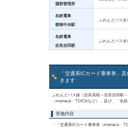
蒲郡管理所
名鉄電車
ふれんどバス全
碧南中央駅
名鉄電車
ふれんどバス全
吉良吉田駅
「交通系ICカード乗車券」
きます
ふれんどバス線（吉良高校～吉良吉田駅～
（manaca・TOICAなど）」及び、
実施内容
・「交通系ICカード乗車券（manaca・