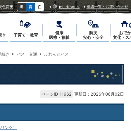
組織一覧・お問い合わせ
景色変更
multilingual
健康
防災
おで
続き
子育て・教育
医療・福祉
安心・安全
文化・ス
手続き
バス・交通
ふれんどバス
ページID
11962
更新日：2026年06月02日
へリンク）