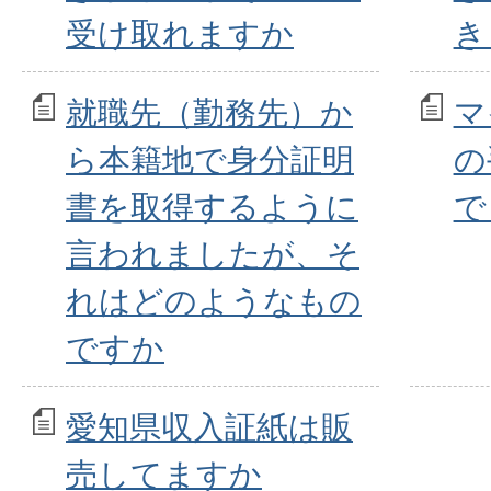
受け取れますか
き
就職先（勤務先）か
マ
ら本籍地で身分証明
の
書を取得するように
で
言われましたが、そ
れはどのようなもの
ですか
愛知県収入証紙は販
売してますか