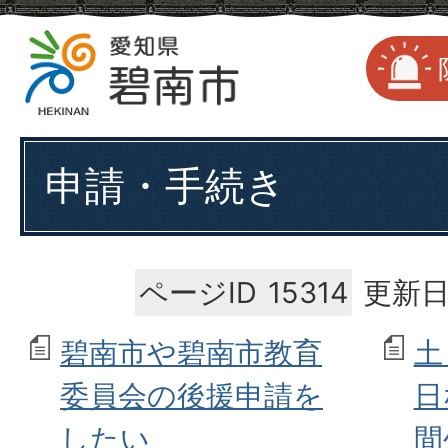
申請・手続き
ページID
15314
更新日
碧南市や碧南市教育
土
委員会の後援申請を
日
したい
間