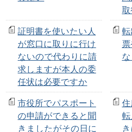
取
証明書を使いたい人
転
が窓口に取りに行け
票
ないので代わりに請
な
求しますが本人の委
任状は必要ですか
市役所でパスポート
住
の申請ができると聞
転
きましたがその日に
き