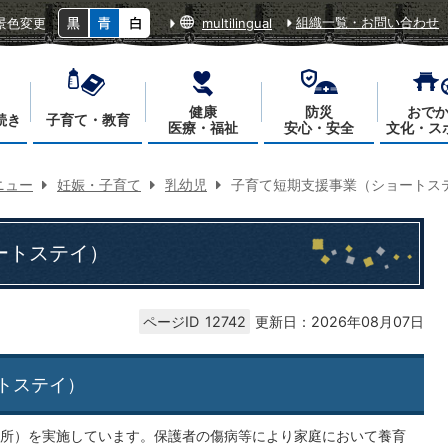
組織一覧・お問い合わせ
景色変更
multilingual
健康
防災
おで
続き
子育て・教育
医療・福祉
安心・安全
文化・ス
ニュー
妊娠・子育て
乳幼児
子育て短期支援事業（ショートス
ートステイ）
ページID
12742
更新日：2026年08月07日
トステイ）
所）を実施しています。保護者の傷病等により家庭において養育