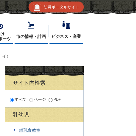
防災ポータルサイト
かけ
市の情報・計画
ビジネス・産業
ポーツ
テイ）
サイト内検索
すべて
ページ
PDF
乳幼児
離乳食教室