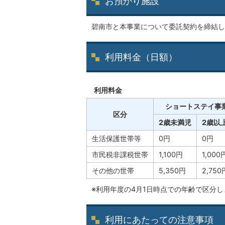
お預かり施設
碧南市と本事業について委託契約を締結し
利用料金（日額）
利用料金
ショートステイ事
区分
2歳未満児
2歳以
生活保護世帯等
0円
0円
市民税非課税世帯
1,100円
1,000
その他の世帯
5,350円
2,750
※利用年度の4月1日時点での年齢で区分し
利用にあたっての注意事項