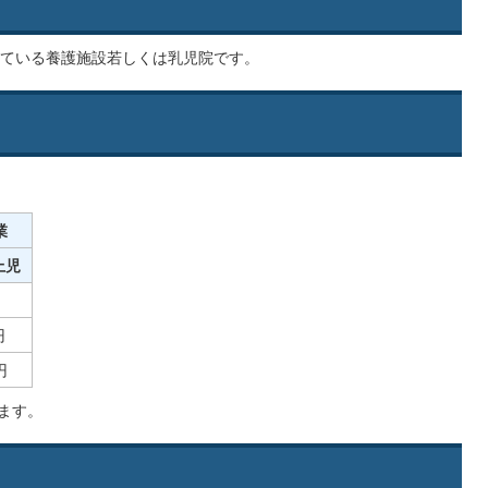
ている養護施設若しくは乳児院です。
業
上児
円
円
ます。