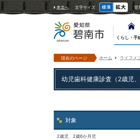
本文へ
文字サイズ
背
くらし・手
ホーム
ライフメ
現在のページ
幼児歯科健康診査（2歳児、
対象
2歳児、2歳6か月児