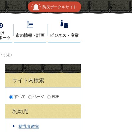
防災ポータルサイト
かけ
市の情報・計画
ビジネス・産業
ポーツ
か月児）
サイト内検索
すべて
ページ
PDF
乳幼児
離乳食教室