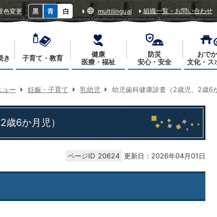
組織一覧・お問い合わせ
景色変更
multilingual
健康
防災
おで
続き
子育て・教育
医療・福祉
安心・安全
文化・ス
ニュー
妊娠・子育て
乳幼児
幼児歯科健康診査（2歳児、2歳6
2歳6か月児）
ページID
20624
更新日：2026年04月01日