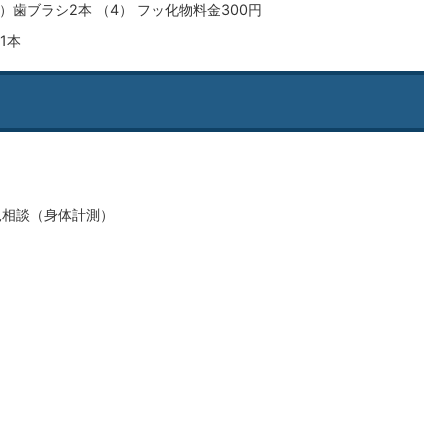
3）歯ブラシ2本 （4） フッ化物料金300円
1本
児相談（身体計測）