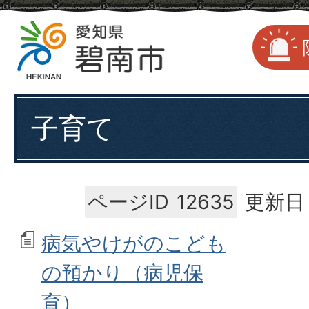
子育て
ページID
12635
更新日：
病気やけがのこども
の預かり（病児保
育）