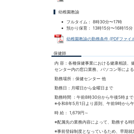
幼稚園教諭
フルタイム： 8時30分〜17時
預かり保育： 13時15分〜16時15分
幼稚園教諭の勤務条件 (PDFファイル: 
保健師
内 容：各種保健事業における健康相談、
センター内の窓口業務、パソコン等による
勤務場所：保健センター 他
勤務日：月曜日から金曜日まで
勤務時間 ：午前8時30分から午後5時まで
※令和8年5月1日より原則、午前9時から
時 給： 1,679円～
※配属先の業務内容によって、勤務する時
※事前登録制度となっているため、早期就