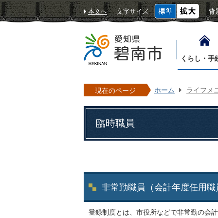
本文へ
文字サイズ
背
くらし・手
ホーム
ライフメ
現在のページ
臨時職員
非常勤職員（会計年度任用職
登録制度とは、市役所などで非常勤の会計