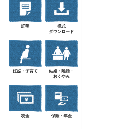
証明
様式
ダウンロード
妊娠・子育て
結婚・離婚・
おくやみ
税金
保険・年金