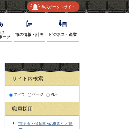
防災ポータルサイト
かけ
市の情報・計画
ビジネス・産業
ポーツ
サイト内検索
すべて
ページ
PDF
職員採用
市役所・保育園･幼稚園など勤