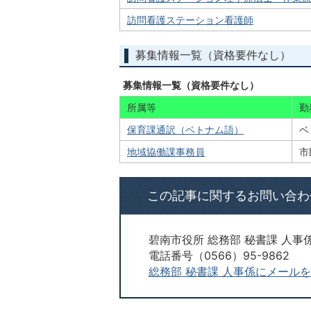
訪問看護ステーション看護師
募集情報一覧（資格要件なし）
募集情報一覧（資格要件なし）
所属等
勤
保育課通訳（ベトナム語）
ベ
地域協働課事務員
市
この記事に関するお問い合わ
碧南市役所 総務部 秘書課 人事
電話番号（0566）95-9862
総務部 秘書課 人事係にメール