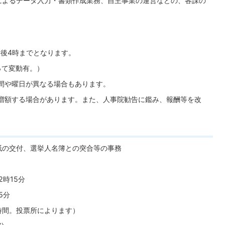
によるデータ入力・書類作成業務、自主事業の運営などの、各課の
午後4時までとなります。
よって変動有。）
間や曜日が異なる場合もあります。
増額する場合があります。また、人事院勧告に鑑み、報酬等を改
紙の交付、選挙人名簿との突合等の事務
時15分
5分
時間。投票所によります）