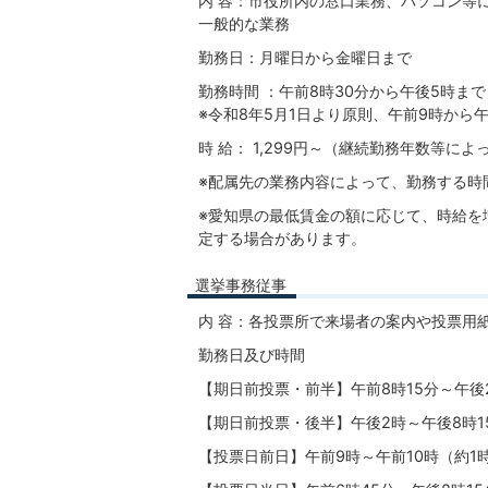
内 容：市役所内の窓口業務、パソコン等
一般的な業務
勤務日：月曜日から金曜日まで
勤務時間 ：午前8時30分から午後5時まで
※令和8年5月1日より原則、午前9時から
時 給： 1,299円～（継続勤務年数等に
※配属先の業務内容によって、勤務する時
※愛知県の最低賃金の額に応じて、時給を
定する場合があります。
選挙事務従事
内 容：各投票所で来場者の案内や投票用
勤務日及び時間
【期日前投票・前半】午前8時15分～午後2
【期日前投票・後半】午後2時～午後8時1
【投票日前日】午前9時～午前10時（約1