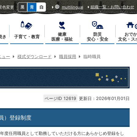
組織一覧・お問い合わせ
景色変更
multilingual
健康
防災
おで
続き
子育て・教育
医療・福祉
安心・安全
文化・ス
ニュー
様式ダウンロード
職員採用
臨時職員
ページID
12619
更新日：2026年01月01日
員）登録制度
年度任用職員として勤務していただける方にあらかじめ登録をし