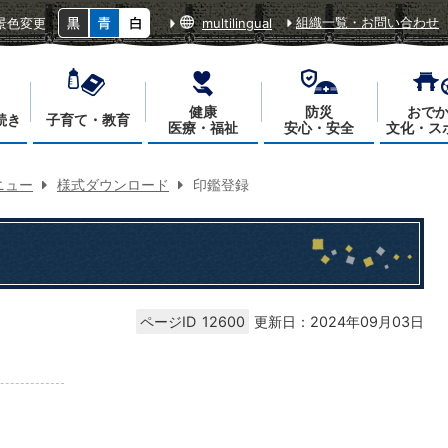
組織一覧・お問い合わせ
景色変更
multilingual
健康
防災
おで
続き
子育て・教育
医療・福祉
安心・安全
文化・ス
ニュー
様式ダウンロード
印鑑登録
ページID
12600
更新日：2024年09月03日