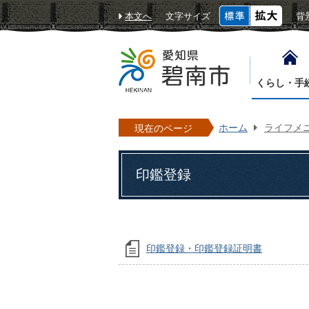
本文へ
文字サイズ
背
くらし・手
ホーム
ライフメ
現在のページ
印鑑登録
印鑑登録・印鑑登録証明書