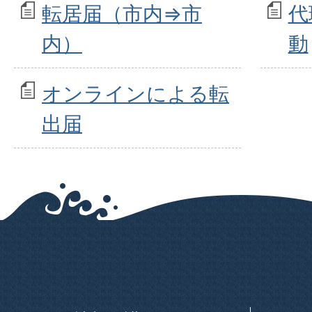
転居届（市内⇒市
代
内）
動
オンラインによる転
出届