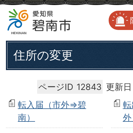
住所の変更
ページID
12843
更新日
転入届（市外⇒碧
転
南）
外