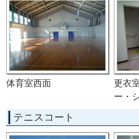
体育室西面
更衣
ー・
テニスコート