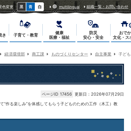
組織一覧・お問い合わせ
景色変更
multilingual
健康
防災
おで
続き
子育て・教育
医療・福祉
安心・安全
文化・ス
経済環境部
商工課
ものづくりセンター
自主事業
子ども
ページID
17456
更新日：2026年07月29日
て“作る楽しみ”を体感してもらう子どものための工作（木工）教