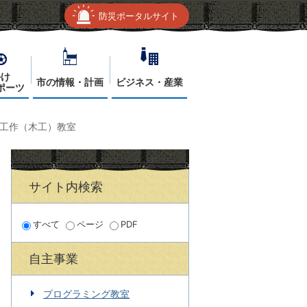
防災ポータルサイト
かけ
市の情報・計画
ビジネス・産業
ポーツ
工作（木工）教室
サイト内検索
すべて
ページ
PDF
自主事業
プログラミング教室