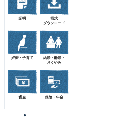
証明
様式
ダウンロード
妊娠・子育て
結婚・離婚・
おくやみ
税金
保険・年金