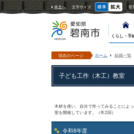
本文へ
文字サイズ
背
くらし・手
ホーム
組織一覧
現在のページ
子ども工作（木工）教室
木材を使い、自分で作ってみることによっ
室を開催しています。（年2回）
令和8年度