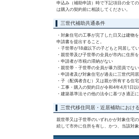
申込み（補助申請）時で下記項目の全ての
は購入の契約前に相談してください。
三世代補助共通条件
・対象住宅の工事が完了した日又は建物を
申請書を提出すること。
・子世帯が18歳以下の子どもと同居して
・親世帯及び子世帯の全員が市内に住所を
・申請者が市税の滞納がない
・親世帯・子世帯の全員が暴力団員でない
・申請者及び対象住宅が過去に三世代同居
・子（配偶者含む）又は親が所有する住宅
・工事・購入の契約日が令和4年4月1日以
・建築基準法その他の法令に基づき適正に
三世代移住同居・近居補助におけ
親世帯又は子世帯のいずれかが対象住宅の
続して市外に住所を有し、かつ、当該対象