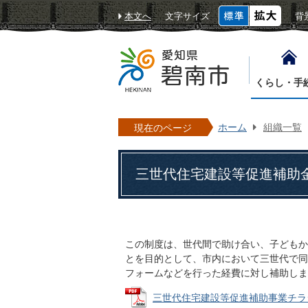
本文へ
文字サイズ
背
くらし・手
ホーム
組織一覧
現在のページ
三世代住宅建設等促進補助
この制度は、世代間で助け合い、子どもか
とを目的として、市内において三世代で同
フォームなどを行った経費に対し補助し
三世代住宅建設等促進補助事業チラシ (P