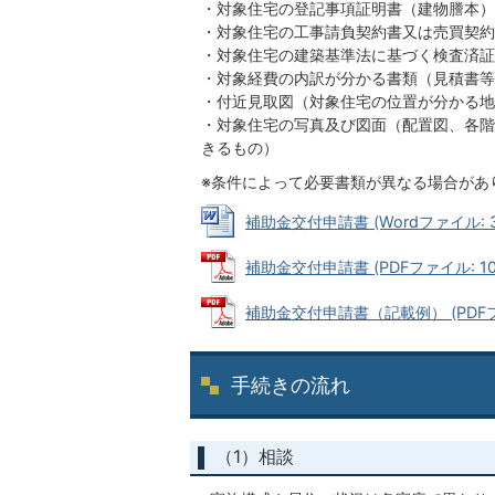
・対象住宅の登記事項証明書（建物謄本）
・対象住宅の工事請負契約書又は売買契約
・対象住宅の建築基準法に基づく検査済証
・対象経費の内訳が分かる書類（見積書等
・付近見取図（対象住宅の位置が分かる地
・対象住宅の写真及び図面（配置図、各階
きるもの）
※条件によって必要書類が異なる場合があ
補助金交付申請書 (Wordファイル: 30
補助金交付申請書 (PDFファイル: 106
補助金交付申請書（記載例） (PDFファイ
手続きの流れ
（1）相談