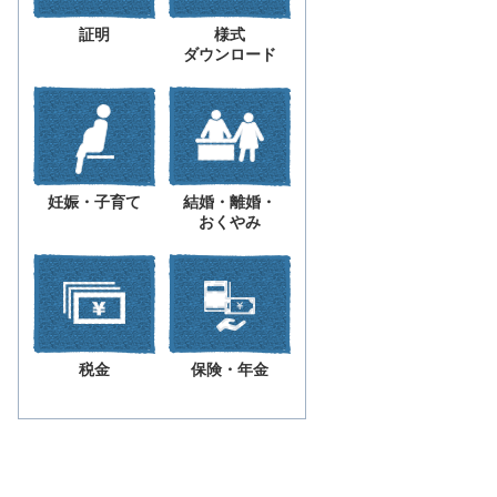
証明
様式
ダウンロード
妊娠・子育て
結婚・離婚・
おくやみ
税金
保険・年金