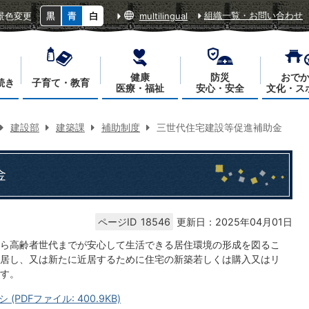
組織一覧・お問い合わせ
景色変更
multilingual
健康
防災
おで
続き
子育て・教育
医療・福祉
安心・安全
文化・ス
建設部
建築課
補助制度
三世代住宅建設等促進補助金
金
ページID
18546
更新日：2025年04月01日
ら高齢者世代までが安心して生活できる居住環境の形成を図るこ
居し、又は新たに近居するために住宅の新築若しくは購入又はリ
ます。
DFファイル: 400.9KB)