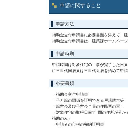
申請に関すること
申請方法
補助金交付申請書に必要書類を添えて、建
補助金交付申請書は、建築課ホームページ
申請時期
申請時期は対象住宅の工事が完了した日又
に三世代同居又は三世代近居を始めて申請
必要書類
・補助金交付申請書
・子と親の関係を証明できる戸籍謄本等
・親世帯及び子世帯全員の住民票の写し
・対象住宅の取得日前1年間の住所が分か
補助のみ）
・申請者の市税の完納証明書