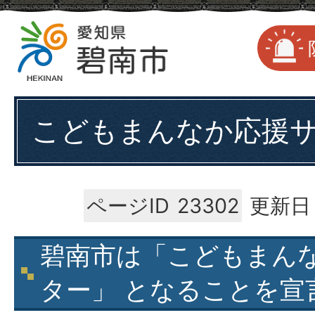
こどもまんなか応援
ページID
23302
更新日：
碧南市は「こどもまん
ター」 となることを宣