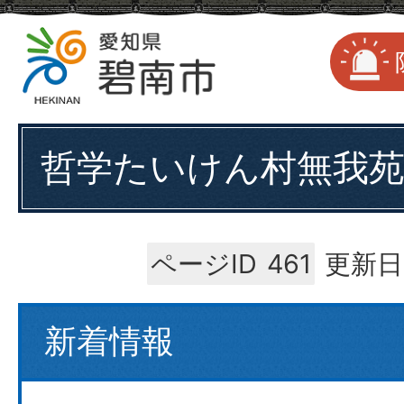
哲学たいけん村無我
ページID
461
更新日
新着情報