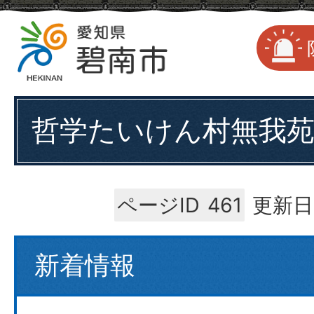
哲学たいけん村無我
ページID
461
更新日
新着情報