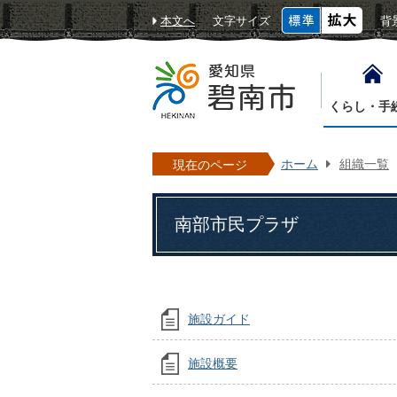
本文へ
文字サイズ
背
くらし・手
ホーム
組織一覧
現在のページ
南部市民プラザ
施設ガイド
施設概要