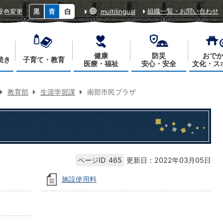
組織一覧・お問い合わせ
景色変更
multilingual
健康
防災
おで
続き
子育て・教育
医療・福祉
安心・安全
文化・ス
教育部
生涯学習課
南部市民プラザ
ページID
465
更新日：2022年03月05日
施設使用料