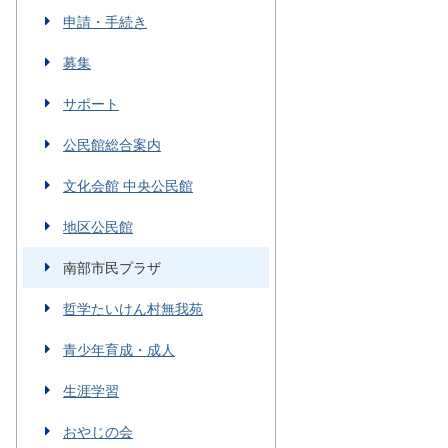
申請・手続き
募集
サポート
公民館総合案内
文化会館 中央公民館
地区公民館
南部市民プラザ
哲学たいけん村無我苑
青少年育成・成人
生涯学習
おやじの会