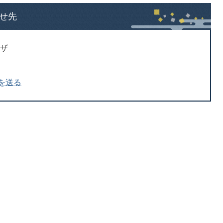
せ先
ラザ
を送る