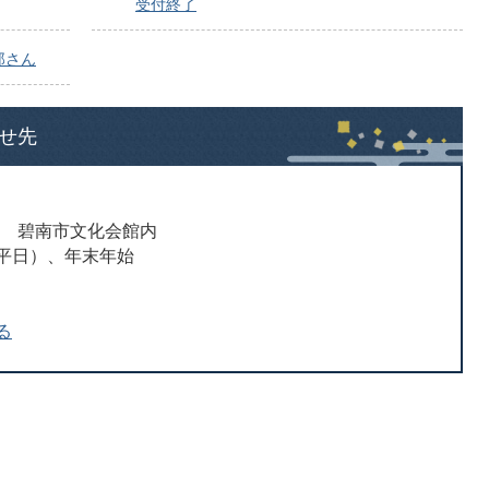
受付終了
郎さん
せ先
町4 碧南市文化会館内
平日）、年末年始
る