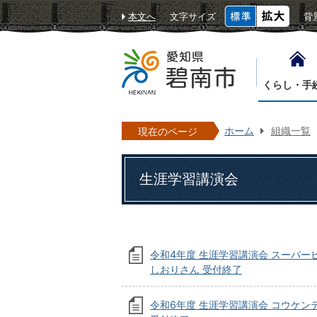
本文へ
文字サイズ
背
くらし・手
ホーム
組織一覧
現在のページ
生涯学習講演会
令和4年度 生涯学習講演会 スーパー
しおりさん 受付終了
令和6年度 生涯学習講演会 コウケン