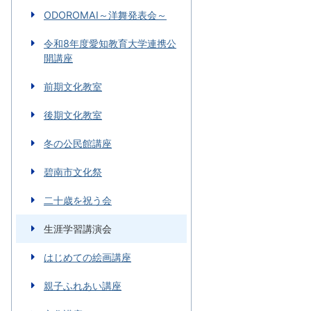
ODOROMAI～洋舞発表会～
令和8年度愛知教育大学連携公
開講座
前期文化教室
後期文化教室
冬の公民館講座
碧南市文化祭
二十歳を祝う会
生涯学習講演会
はじめての絵画講座
親子ふれあい講座