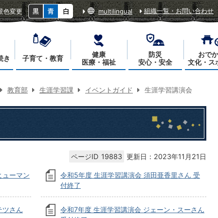
組織一覧・お問い合わせ
景色変更
multilingual
健康
防災
おで
続き
子育て・教育
医療・福祉
安心・安全
文化・ス
教育部
生涯学習課
イベントガイド
生涯学習講演会
ページID
19883
更新日：2023年11月21日
ヒューマン
令和5年度 生涯学習講演会 須田亜香里さん 受
付終了
テツさん
令和7年度 生涯学習講演会 ジェーン・スーさん