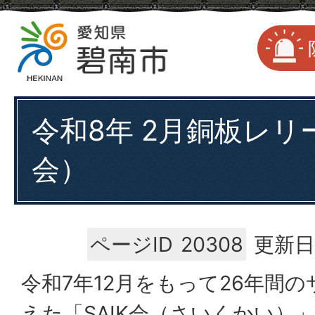
令和8年 2月銅板レリー
会）
ページID
20308
更新日
令和7年12月をもって26年間
えた「SAIK会（さいくかい）