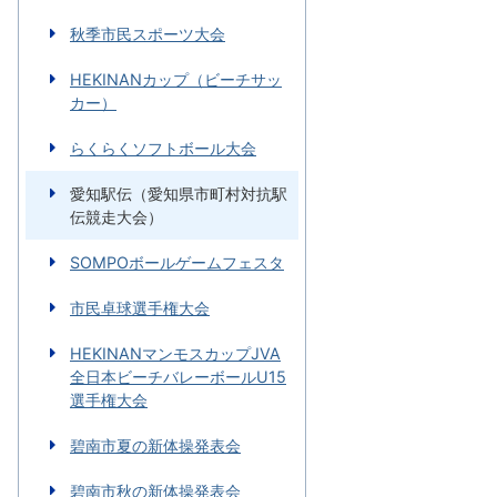
秋季市民スポーツ大会
HEKINANカップ（ビーチサッ
カー）
らくらくソフトボール大会
愛知駅伝（愛知県市町村対抗駅
伝競走大会）
SOMPOボールゲームフェスタ
市民卓球選手権大会
HEKINANマンモスカップJVA
全日本ビーチバレーボールU15
選手権大会
碧南市夏の新体操発表会
碧南市秋の新体操発表会