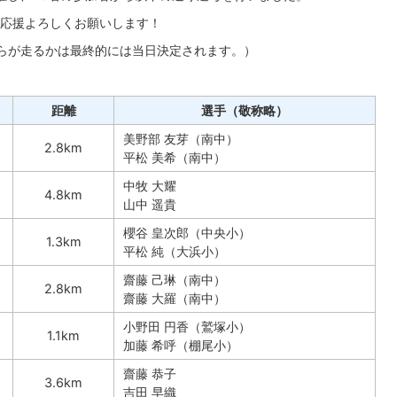
応援よろしくお願いします！
らが走るかは最終的には当日決定されます。）
距離
選手（敬称略）
美野部 友芽（南中）
2.8km
平松 美希（南中）
中牧 大耀
4.8km
山中 遥貴
櫻谷 皇次郎（中央小）
1.3km
平松 純（大浜小）
齋藤 己琳（南中）
2.8km
齋藤 大羅（南中）
小野田 円香（鷲塚小）
1.1km
加藤 希呼（棚尾小）
齋藤 恭子
3.6km
吉田 早織