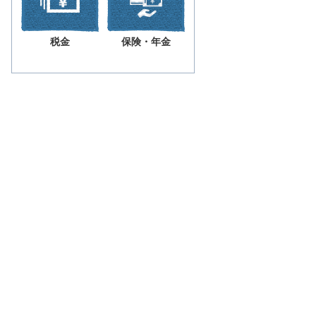
税金
保険・年金