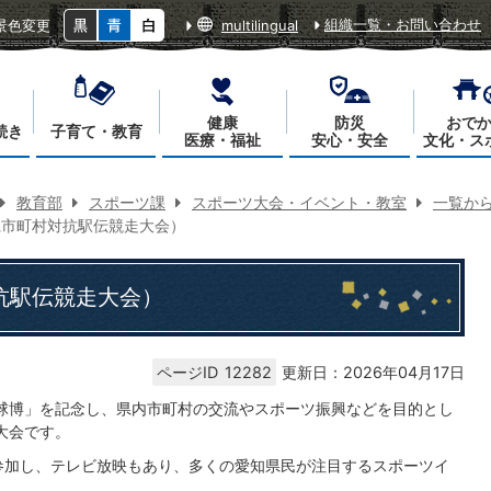
組織一覧・お問い合わせ
景色変更
multilingual
健康
防災
おで
続き
子育て・教育
医療・福祉
安心・安全
文化・ス
教育部
スポーツ課
スポーツ大会・イベント・教室
一覧か
県市町村対抗駅伝競走大会）
抗駅伝競走大会）
ページID
12282
更新日：2026年04月17日
地球博」を記念し、県内市町村の交流やスポーツ振興などを目的とし
大会です。
参加し、テレビ放映もあり、多くの愛知県民が注目するスポーツイ