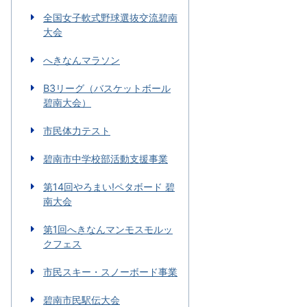
全国女子軟式野球選抜交流碧南
大会
へきなんマラソン
B3リーグ（バスケットボール
碧南大会）
市民体力テスト
碧南市中学校部活動支援事業
第14回やろまい!ペタボード 碧
南大会
第1回へきなんマンモスモルッ
クフェス
市民スキー・スノーボード事業
碧南市民駅伝大会