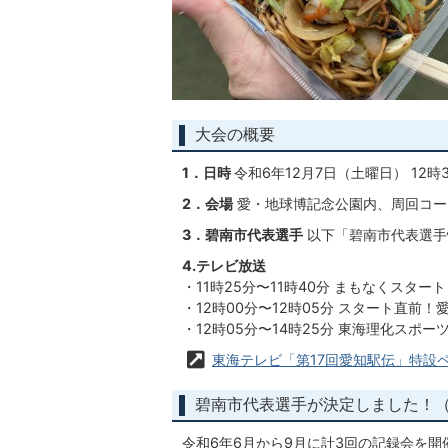
大会の概要
1．日時
令和6年12月7日（土曜日） 12時
2．会場
愛・地球博記念公園内、周回コー
3．碧南市代表選手
以下「碧南市代表選手
4.テレビ放送
・11時25分〜11時40分 まもなくスタート
・12時00分〜12時05分 スタート直前！愛
・12時05分〜14時25分 東海理化スポー
東海テレビ「第17回愛知駅伝」特設
碧南市代表選手が決定しました！（
令和6年6月から9月に計3回の記録会を