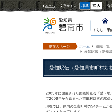
本文へ
文字サイズ
背
くらし・手
ホーム
組織一覧
現在のページ
愛知駅伝（愛知
愛知駅伝（愛知県市町村対
2005年に開催された国際博覧会「愛・
て2006年から始まった市町村対抗の駅伝
現在では、県内の全市町村の54チームが
ベントとなっています。