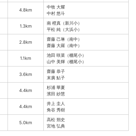
中牧 大耀
4.8km
中村 悠斗
南 橙真（新川小）
1.3km
平松 純（大浜小）
齋藤 己琳（南中）
2.8km
齋藤 大羅（南中）
池田 咲菜（棚尾小）
1.1km
山中 美輝（棚尾小）
齋藤 恭子
3.6km
末廣 鮎子
杉浦 華夏
4.4km
濱田 紗慧
井上 圭人
4.4km
角谷 秀樹
高松 朔史
5.0km
宮地 弘典