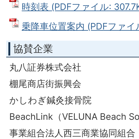
時刻表 (PDFファイル: 307.7
乗降車位置案内 (PDFファイル:
協賛企業
丸八証券株式会社
棚尾商店街振興会
かしわぎ鍼灸接骨院
BeachLink（VELUNA Beach S
事業組合法人西三商業協同組合