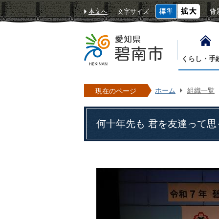
本文へ
文字サイズ
背
くらし・手
ホーム
組織一覧
現在のページ
何十年先も 君を友達って思