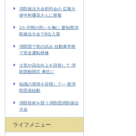
消防操法大会初司会の 広報大
使中村優花さんに密着
2か月間の思いを胸に 愛知県消
防操法大会で6位入賞
消防団で初の試み 自動車学校
で安全運転研修
士気や品位向上を目指して 消
防団観閲式 勇壮に
知識の習得を目指して― 新消
防団員始動
消防技術を競う消防団消防操法
大会
ライフメニュー