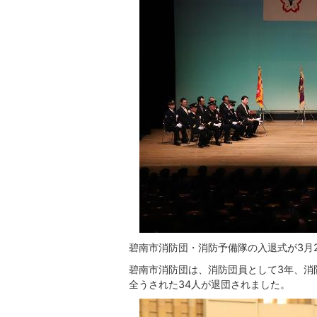
碧南市消防団・消防予備隊の入退式が3月
碧南市消防団は、消防団員として3年、消
全うされた34人が退団されました。