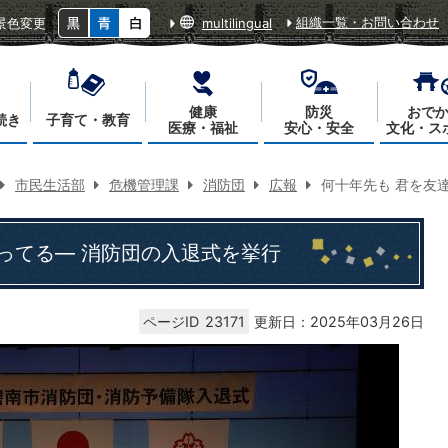
組織一覧・お問い合わせ
景色変更
multilingual
健康
防災
おで
続き
子育て・教育
医療・福祉
安心・安全
文化・ス
市民生活部
危機管理課
消防団
広報
何十年先も 君を友
ってる― 消防団の入退式を挙行
ページID
23171
更新日：2025年03月26日