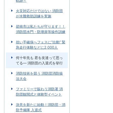
軌跡～
火災対応だけではない 消防団
が水難救助訓練を実施
碧南市は私たちが守ります！！
消防団水門・防潮扉等操作訓練
担い手確保へフェスに“出動” 緊
急走行体験などに2,000人
何十年先も 君を友達って思っ
てる― 消防団の入退式を挙行
消防技術を競う 消防団消防操
法大会
ファミリーで賑わう消防署 消
防団観閲式と体験型イベント
決意を新たに始動！消防団・消
防予備隊 入退式