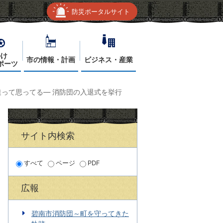
防災ポータルサイト
かけ
市の情報・計画
ビジネス・産業
ポーツ
達って思ってる― 消防団の入退式を挙行
サイト内検索
すべて
ページ
PDF
広報
碧南市消防団～町を守ってきた