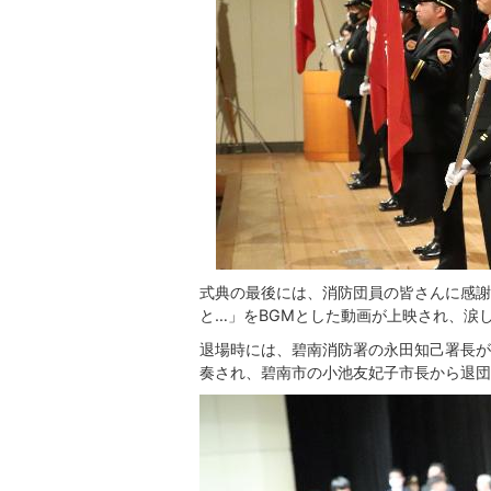
式典の最後には、消防団員の皆さんに感謝
と…」をBGMとした動画が上映され、涙
退場時には、碧南消防署の永田知己署長が
奏され、碧南市の小池友妃子市長から退団