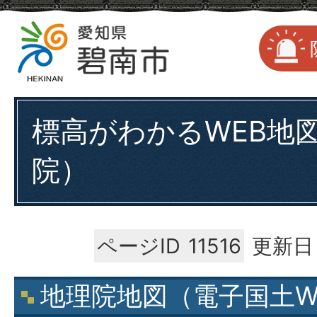
標高がわかるWEB地
院）
ページID
11516
更新日：
地理院地図（電子国土W